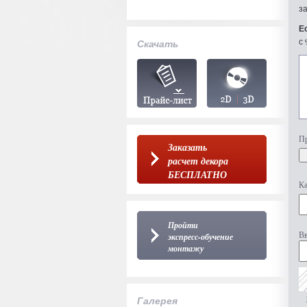
з
Е
с 
Скачать
Пр
Заказать
расчет декора
БЕСПЛАТНО
Ка
Пройти
Вв
экспресс-обучение
монтажу
Галерея