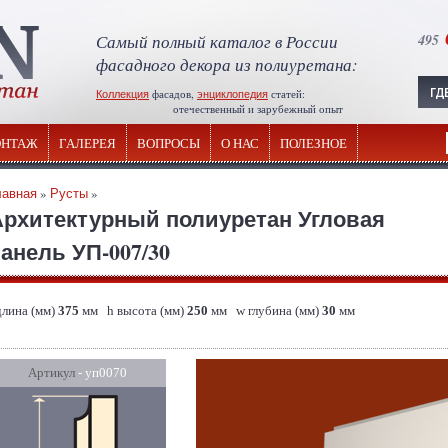
Самый полный каталог в России
495
фасадного декора из полиуретана:
Коллекция
фасадов,
энциклопедия
статей:
отечественный и зарубежный опыт
НТАЖ
ГАЛЕРЕЯ
ВОПРОСЫ
О НАС
ПОЛЕЗНОЕ
лавная
»
Русты
»
Архитектурный полиуретан Угловая
анель УП-007/30
длина (мм)
375
мм h высота (мм)
250
мм w глубина (мм)
30
мм
Артикул
- уп0070