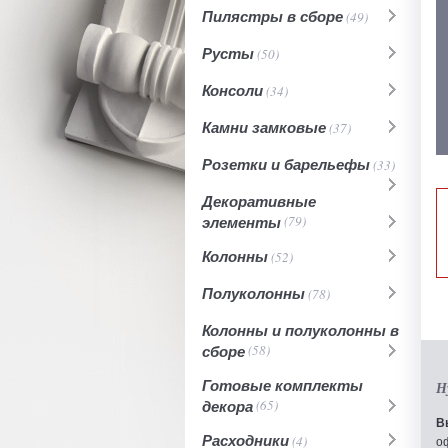
Пилястры в сборе
(49)
Русты
(50)
Консоли
(34)
Камни замковые
(37)
Розетки и барельефы
(33)
Декоративные
элементы
(79)
Колонны
(52)
Полуколонны
(78)
Колонны и полуколонны в
сборе
(58)
Готовые комплекты
Н
декора
(65)
В
Расходники
(4)
о