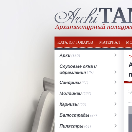
КАТАЛОГ ТОВАРОВ
МАТЕРИАЛ
МО
Арки
(130)
Г
Слуховые окна и
обрамления
(19)
п
Сандрики
(31)
l 
Молдинги
(253)
Карнизы
(55)
Балюстрады
(87)
Пилястры
(64)