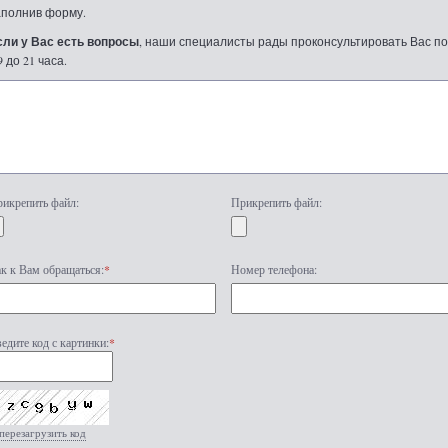
аполнив форму.
сли у Вас есть вопросы
, наши специалисты рады проконсультировать Вас по т
9 до 21 часа.
икрепить файл:
Прикрепить файл:
к к Вам обращаться:
*
Номер телефона:
едите код с картинки:
*
перезагрузить код