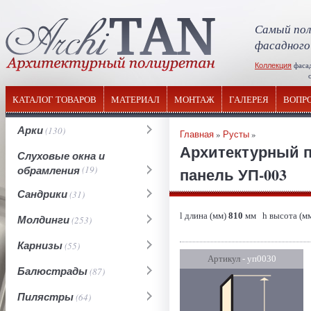
Самый пол
фасадного
Коллекция
фаса
отечествен
КАТАЛОГ ТОВАРОВ
МАТЕРИАЛ
МОНТАЖ
ГАЛЕРЕЯ
ВОПР
Арки
(130)
Главная
»
Русты
»
Архитектурный п
Слуховые окна и
обрамления
(19)
панель УП-003
Сандрики
(31)
l длина (мм)
810
мм h высота (м
Молдинги
(253)
Карнизы
(55)
Артикул
- уп0030
Балюстрады
(87)
Пилястры
(64)