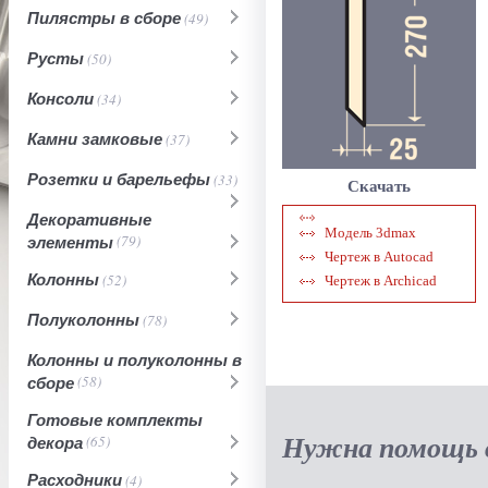
Пилястры в сборе
(49)
Русты
(50)
Консоли
(34)
Камни замковые
(37)
Розетки и барельефы
(33)
Скачать
Декоративные
Модель 3dmax
элементы
(79)
Чертеж в Autocad
Колонны
(52)
Чертеж в Archicad
Полуколонны
(78)
Колонны и полуколонны в
сборе
(58)
Готовые комплекты
Нужна помощь в
декора
(65)
Расходники
(4)