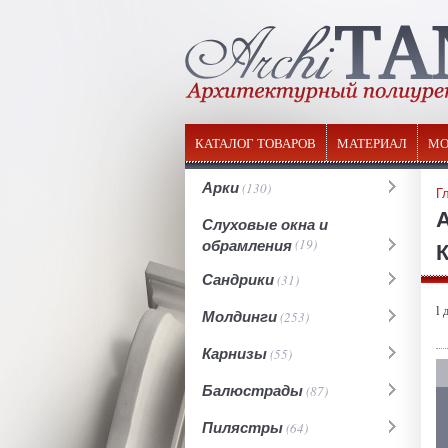
КАТАЛОГ ТОВАРОВ
МАТЕРИАЛ
МО
Арки
(130)
Г
Слуховые окна и
обрамления
(19)
К
Сандрики
(31)
l 
Молдинги
(253)
Карнизы
(55)
Балюстрады
(87)
Пилястры
(64)