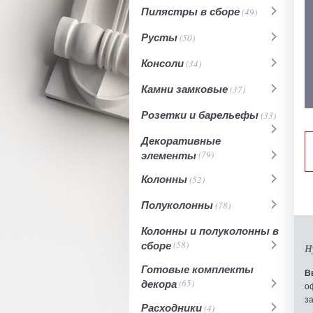
Пилястры в сборе
(49)
Русты
(50)
Консоли
(34)
Камни замковые
(37)
Розетки и барельефы
(33)
Декоративные
элементы
(79)
Колонны
(52)
Полуколонны
(78)
Колонны и полуколонны в
сборе
(58)
Н
Готовые комплекты
В
декора
(65)
о
з
Расходники
(4)