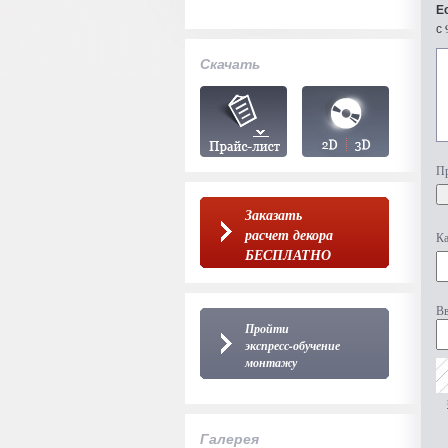
Е
с 
Скачать
Пр
Заказать
расчет декора
Ка
БЕСПЛАТНО
Вв
Пройти
экспресс-обучение
монтажу
Галерея