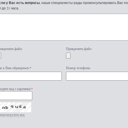
сли у Вас есть вопросы
, наши специалисты рады проконсультировать Вас по т
9 до 21 часа.
икрепить файл:
Прикрепить файл:
к к Вам обращаться:
*
Номер телефона:
едите код с картинки:
*
перезагрузить код