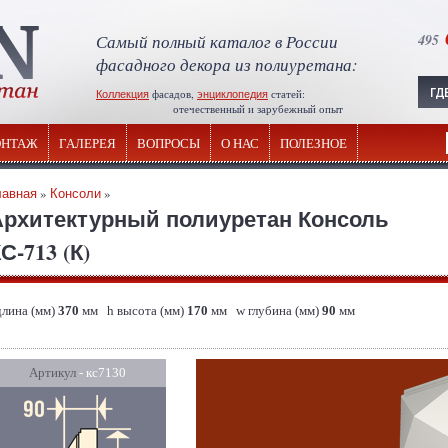
Самый полный каталог в России
495
фасадного декора из полиуретана:
Коллекция
фасадов,
энциклопедия
статей:
отечественный и зарубежный опыт
НТАЖ
ГАЛЕРЕЯ
ВОПРОСЫ
О НАС
ПОЛЕЗНОЕ
лавная
»
Консоли
»
Архитектурный полиуретан Консоль
С-713 (К)
длина (мм)
370
мм h высота (мм)
170
мм w глубина (мм)
90
мм
Артикул
- кс7130