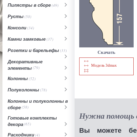
Пилястры в сборе
(49)
Русты
(50)
Консоли
(34)
Камни замковые
(37)
Розетки и барельефы
(33)
Скачать
Декоративные
Модель 3dmax
элементы
(79)
Колонны
(52)
Полуколонны
(78)
Колонны и полуколонны в
сборе
(58)
Нужна помощь в
Готовые комплекты
декора
(65)
Вы можете бес
Расходники
(4)