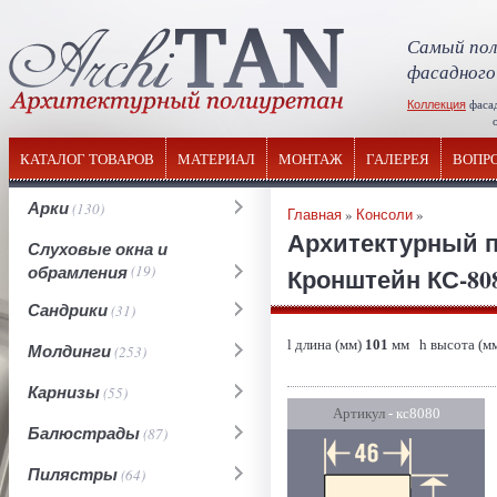
Самый пол
фасадного
Коллекция
фаса
отечествен
КАТАЛОГ ТОВАРОВ
МАТЕРИАЛ
МОНТАЖ
ГАЛЕРЕЯ
ВОПР
Арки
(130)
Главная
»
Консоли
»
Архитектурный 
Слуховые окна и
обрамления
(19)
Кронштейн КС-808
Сандрики
(31)
l длина (мм)
101
мм h высота (м
Молдинги
(253)
Карнизы
(55)
Артикул
- кс8080
Балюстрады
(87)
Пилястры
(64)