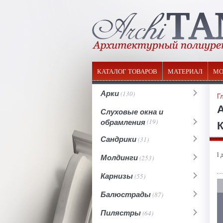
КАТАЛОГ ТОВАРОВ
МАТЕРИАЛ
МО
Арки
(130)
Г
Слуховые окна и
обрамления
(19)
К
Сандрики
(31)
l 
Молдинги
(253)
Карнизы
(55)
Балюстрады
(87)
Пилястры
(64)