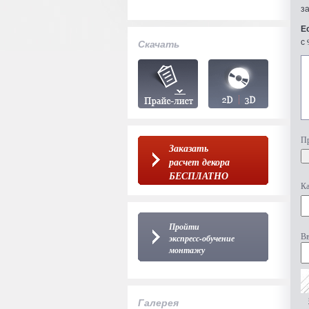
з
Е
с 
Скачать
Пр
Заказать
расчет декора
БЕСПЛАТНО
Ка
Пройти
Вв
экспресс-обучение
монтажу
Галерея