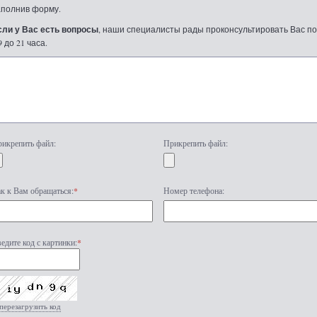
аполнив форму.
сли у Вас есть вопросы
, наши специалисты рады проконсультировать Вас по т
9 до 21 часа.
икрепить файл:
Прикрепить файл:
к к Вам обращаться:
*
Номер телефона:
едите код с картинки:
*
перезагрузить код