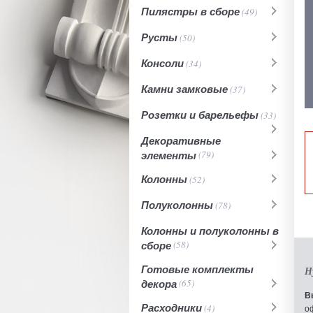
Пилястры в сборе
(49)
Русты
(50)
Консоли
(34)
Камни замковые
(37)
Розетки и барельефы
(33)
Декоративные
элементы
(79)
Колонны
(52)
Полуколонны
(78)
Колонны и полуколонны в
сборе
(58)
Готовые комплекты
Н
декора
(65)
В
Расходники
(4)
о