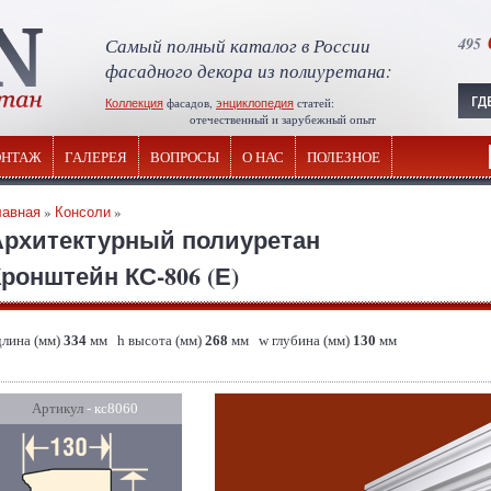
Самый полный каталог в России
495
фасадного декора из полиуретана:
Коллекция
фасадов,
энциклопедия
статей:
отечественный и зарубежный опыт
НТАЖ
ГАЛЕРЕЯ
ВОПРОСЫ
О НАС
ПОЛЕЗНОЕ
лавная
»
Консоли
»
Архитектурный полиуретан
ронштейн КС-806 (Е)
длина (мм)
334
мм h высота (мм)
268
мм w глубина (мм)
130
мм
Артикул
- кс8060