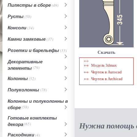
Пилястры в сборе
(49)
Русты
(50)
Консоли
(34)
Камни замковые
(37)
Розетки и барельефы
(33)
Скачать
Декоративные
Модель 3dmax
элементы
(79)
Чертеж в Autocad
Колонны
(52)
Чертеж в Archicad
Полуколонны
(78)
Колонны и полуколонны в
сборе
(58)
Готовые комплекты
Нужна помощь в
декора
(65)
Расходники
(4)