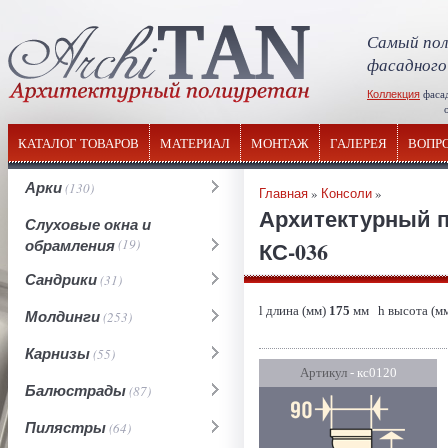
Самый пол
фасадного
Коллекция
фаса
отечествен
КАТАЛОГ ТОВАРОВ
МАТЕРИАЛ
МОНТАЖ
ГАЛЕРЕЯ
ВОПР
Арки
(130)
Главная
»
Консоли
»
Архитектурный п
Слуховые окна и
обрамления
(19)
КС-036
Сандрики
(31)
l длина (мм)
175
мм h высота (м
Молдинги
(253)
Карнизы
(55)
Артикул
- кс0120
Балюстрады
(87)
Пилястры
(64)