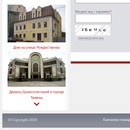
Введите код с картинки:
*
перезагрузить код
Дом на улице Рождественка
Дворец бракосочетаний в городе
Тюмень
© Copyright 2026
Каталог това