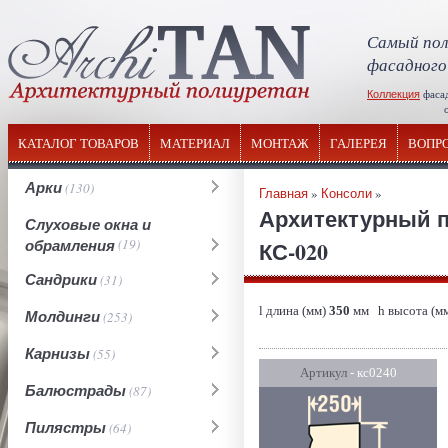
Самый пол
фасадного
Коллекция
фаса
отечествен
КАТАЛОГ ТОВАРОВ
МАТЕРИАЛ
МОНТАЖ
ГАЛЕРЕЯ
ВОПР
Арки
(130)
Главная
»
Консоли
»
Архитектурный п
Слуховые окна и
обрамления
(19)
КС-020
Сандрики
(31)
l длина (мм)
350
мм h высота (м
Молдинги
(253)
Карнизы
(55)
Артикул
- кс0240
Балюстрады
(87)
Пилястры
(64)