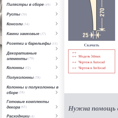
Пилястры в сборе
(49)
Русты
(50)
Консоли
(34)
Камни замковые
(37)
Розетки и барельефы
(33)
Скачать
Декоративные
Модель 3dmax
элементы
(79)
Чертеж в Autocad
Колонны
(52)
Чертеж в Archicad
Полуколонны
(78)
Колонны и полуколонны в
сборе
(58)
Готовые комплекты
Нужна помощь в
декора
(65)
Расходники
(4)