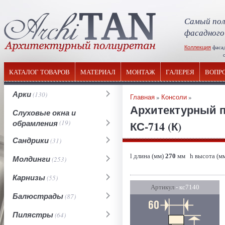
Самый пол
фасадного
Коллекция
фаса
отечествен
КАТАЛОГ ТОВАРОВ
МАТЕРИАЛ
МОНТАЖ
ГАЛЕРЕЯ
ВОПР
Арки
(130)
Главная
»
Консоли
»
Архитектурный п
Слуховые окна и
обрамления
(19)
КС-714 (К)
Сандрики
(31)
l длина (мм)
270
мм h высота (м
Молдинги
(253)
Карнизы
(55)
Артикул
- кс7140
Балюстрады
(87)
Пилястры
(64)