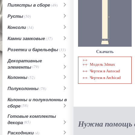
Пилястры в сборе
(49)
Русты
(50)
Консоли
(34)
Камни замковые
(37)
Розетки и барельефы
(33)
Скачать
Декоративные
Модель 3dmax
элементы
(79)
Чертеж в Autocad
Колонны
(52)
Чертеж в Archicad
Полуколонны
(78)
Колонны и полуколонны в
сборе
(58)
Готовые комплекты
Нужна помощь в
декора
(65)
Расходники
(4)