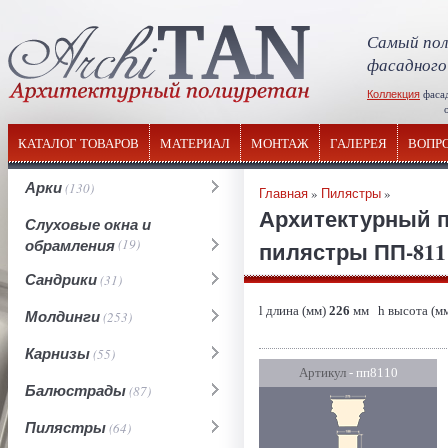
Самый пол
фасадного
Коллекция
фаса
отечествен
КАТАЛОГ ТОВАРОВ
МАТЕРИАЛ
МОНТАЖ
ГАЛЕРЕЯ
ВОПР
Арки
(130)
Главная
»
Пилястры
»
Архитектурный п
Слуховые окна и
обрамления
(19)
пилястры ПП-811 
Сандрики
(31)
l длина (мм)
226
мм h высота (м
Молдинги
(253)
Карнизы
(55)
Артикул
- пп8110
Балюстрады
(87)
Пилястры
(64)