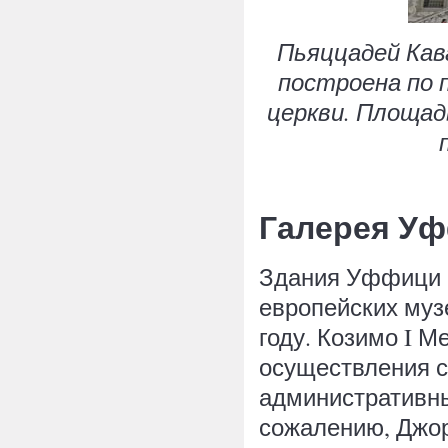
Пьяццадей Кава
построена по 
церкви. Площад
Галерея У
Здания Уффици п
европейских музе
году. Козимо I 
осуществления с
административны
сожалению, Джор