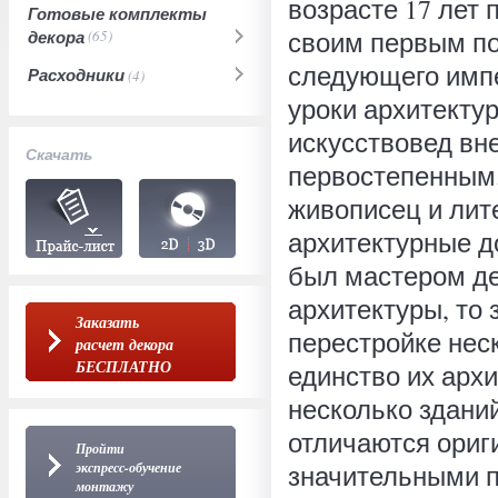
возрасте 17 лет 
Готовые комплекты
своим первым по
декора
(65)
следующего импе
Расходники
(4)
уроки архитектур
искусствовед вне
Скачать
первостепенным.
живописец и лите
архитектурные д
был мастером де
архитектуры, то 
Заказать
перестройке нес
расчет декора
БЕСПЛАТНО
единство их архи
несколько здани
отличаются ориг
Пройти
экспресс-обучение
значительными п
монтажу