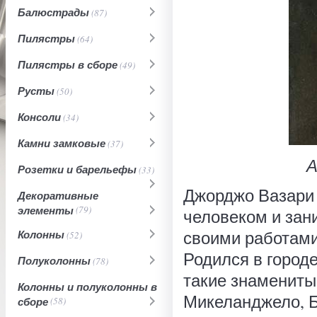
Балюстрады
(87)
Пилястры
(64)
Пилястры в сборе
(49)
Русты
(50)
Консоли
(34)
Камни замковые
(37)
А
Розетки и барельефы
(33)
Джорджо Вазари 
Декоративные
элементы
(79)
человеком и зан
своими работами 
Колонны
(52)
Родился в город
Полуколонны
(78)
такие знамениты
Колонны и полуколонны в
Микеланджело, Б
сборе
(58)