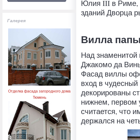
Юлия III в Риме
зданий Дворца р
Галерея
Вилла папы
Над знаменитой 
Джакомо да Винь
Фасад виллы оф
вход в чудесный 
декорированы ст
Отделка фасада загородного дома
Тюмень
нижнем, первом 
считается, что и
держался на чет