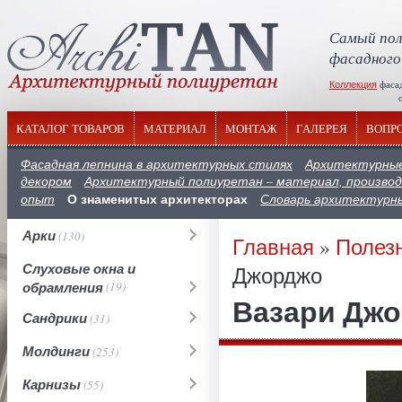
Самый пол
фасадного
Коллекция
фаса
отечествен
КАТАЛОГ ТОВАРОВ
МАТЕРИАЛ
МОНТАЖ
ГАЛЕРЕЯ
ВОПР
Фасадная лепнина в архитектурных стилях
Архитектурные
декором
Архитектурный полиуретан – материал, производ
О знаменитых архитекторах
опыт
Словарь архитектурн
Арки
(130)
Главная
»
Полез
Слуховые окна и
Джорджо
обрамления
(19)
Вазари Дж
Сандрики
(31)
Молдинги
(253)
Карнизы
(55)