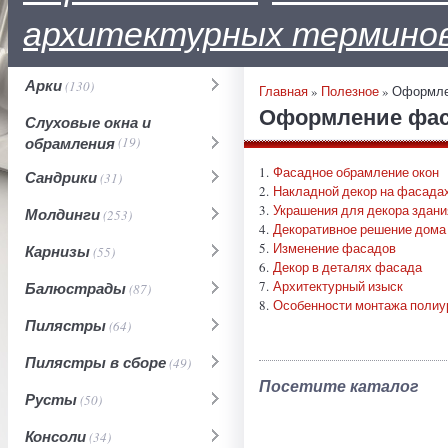
архитектурных термино
Арки
(130)
Главная
»
Полезное
» Оформле
Оформление фас
Слуховые окна и
обрамления
(19)
1.
Фасадное обрамление окон
Сандрики
(31)
2.
Накладной декор на фасада
3.
Украшения для декора здани
Молдинги
(253)
4.
Декоративное решение дома
5.
Изменение фасадов
Карнизы
(55)
6.
Декор в деталях фасада
7.
Архитектурный изыск
Балюстрады
(87)
8.
Особенности монтажа полиу
Пилястры
(64)
Пилястры в сборе
(49)
Посетите каталог
Русты
(50)
Консоли
(34)