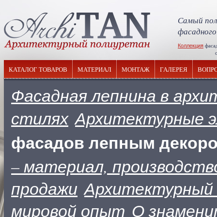
Самый пол
фасадного
Коллекция
фаса
отечествен
КАТАЛОГ ТОВАРОВ
МАТЕРИАЛ
МОНТАЖ
ГАЛЕРЕЯ
ВОПР
Фасадная лепнина в арх
стилях
Архитектурные э
фасадов лепным декор
– материал, производств
продажи
Архитектурный 
мировой опыт
О знамени