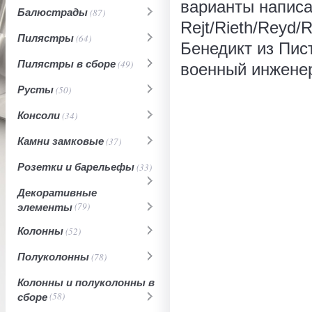
варианты написан
Балюстрады
(87)
Rejt/Rieth/Reyd/
Пилястры
(64)
Бенедикт из Пис
Пилястры в сборе
(49)
военный инженер
Русты
(50)
Консоли
(34)
Камни замковые
(37)
Розетки и барельефы
(33)
Декоративные
элементы
(79)
Колонны
(52)
Полуколонны
(78)
Колонны и полуколонны в
сборе
(58)