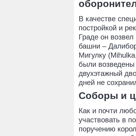
обороните
В качестве спец
постройкой и ре
Граде он возвел
башни – Далиборк
Мигулку (Mihulka
были возведены 
двухэтажный дво
дней не сохрани
Соборы и ц
Как и почти любо
участвовать в п
поручению корол