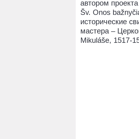
автором проекта
Šv. Onos bažnyči
исторические св
мастера – Церков
Mikuláše, 1517-15