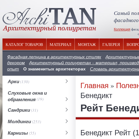
Самый пол
фасадного
Коллекция
фаса
отечествен
КАТАЛОГ ТОВАРОВ
МАТЕРИАЛ
МОНТАЖ
ГАЛЕРЕЯ
ВОПР
Фасадная лепнина в архитектурных стилях
Архитектурные
декором
Архитектурный полиуретан – материал, производ
О знаменитых архитекторах
опыт
Словарь архитектурн
Арки
(130)
Главная
»
Полез
Слуховые окна и
Бенедикт
обрамления
(19)
Рейт Бенед
Сандрики
(31)
Молдинги
(253)
Бенедикт Рейт (1
Карнизы
(55)