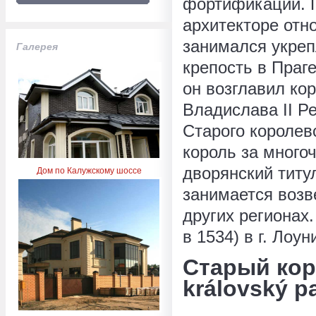
фортификации. 
архитекторе отно
занимался укреп
Галерея
крепость в Праге
он возглавил ко
Владислава II Р
Старого королевск
король за много
дворянский титу
Дом по Калужскому шоссе
занимается возв
других регионах.
в 1534) в г. Лоун
Старый кор
královský pa