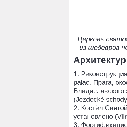
Церковь святого
из шедевров ч
Архитектур
1. Реконструкция
palác, Прага, око
Владиславского з
(Jezdecké schody
2. Костёл Свято
установлено (Viln
3. Фортификацио