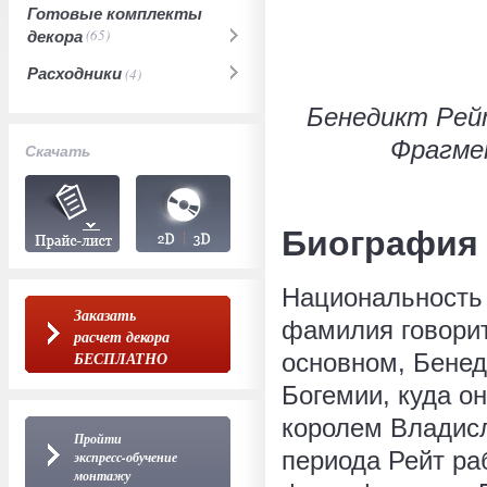
Готовые комплекты
декора
(65)
Расходники
(4)
Бенедикт Рей
Фрагмен
Скачать
Биография
Национальность 
Заказать
фамилия говорит
расчет декора
БЕСПЛАТНО
основном, Бенед
Богемии, куда о
королем Владисла
Пройти
периода Рейт ра
экспресс-обучение
монтажу