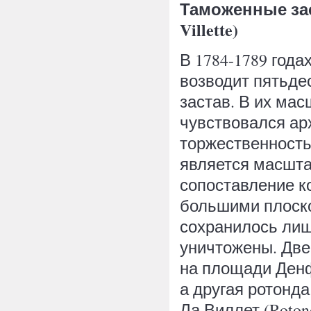
Таможенные заст
Villette)
В 1784-1789 года
возводит пятьде
застав. В их ма
чувствовался ар
торжественность
является масшта
сопоставление к
большими плоско
сохранилось ли
уничтожены. Две
на площади Денф
а другая ротонда
Ла Виллет (Roton