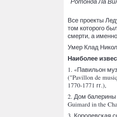
Ротонда Ла Вилле
Все проекты Лед
том которого был 
смерти, а именно,
Умер Клад Никола
Наиболее извес
1. «Павильон му
("Pavillon de musi
1770-1771 гг.),
2. Дом балерины 
Guimard in the Cha
3. Королевская со