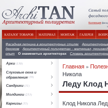
Самый пол
фасадного
Коллекция
фаса
отечествен
КАТАЛОГ ТОВАРОВ
МАТЕРИАЛ
МОНТАЖ
ГАЛЕРЕЯ
ВОПР
Фасадная лепнина в архитектурных стилях
Архитектурные
декором
Архитектурный полиуретан – материал, производ
О знаменитых архитекторах
опыт
Словарь архитектурн
Арки
(130)
Главная
»
Полез
Слуховые окна и
Никола
обрамления
(19)
Леду Клод 
Сандрики
(31)
Молдинги
(253)
Клод Никола Леду
Карнизы
(55)