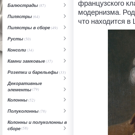
французского кл
Балюстрады
(87)
модернизма. Роди
Пилястры
(64)
что находится в
Пилястры в сборе
(49)
Русты
(50)
Консоли
(34)
Камни замковые
(37)
Розетки и барельефы
(33)
Декоративные
элементы
(79)
Колонны
(52)
Полуколонны
(78)
Колонны и полуколонны в
сборе
(58)