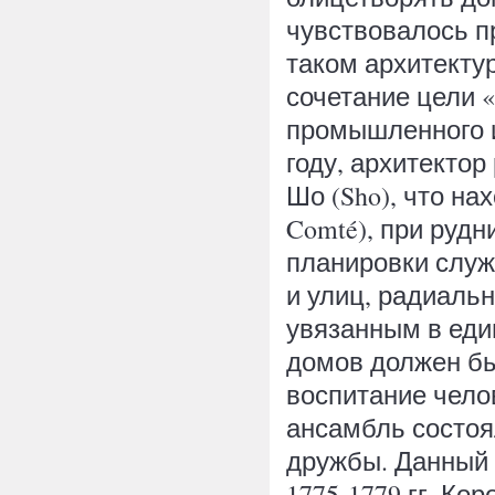
чувствовалось п
таком архитекту
сочетание цели 
промышленного и
году, архитекто
Шо (Sho), что на
Comté), при руд
планировки служ
и улиц, радиаль
увязанным в еди
домов должен бы
воспитание чело
ансамбль состоя
дружбы. Данный 
1775-1779 гг. Ко