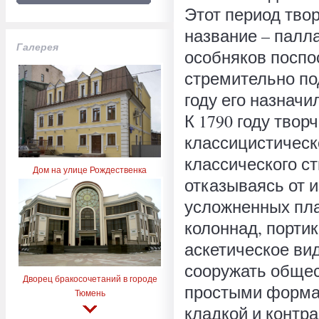
Этот период тво
название – палл
Галерея
особняков поспо
стремительно по
году его назнач
К 1790 году твор
классицистическ
классического ст
Дом на улице Рождественка
отказываясь от 
усложненных пла
колоннад, портик
аскетическое ви
сооружать общес
Дворец бракосочетаний в городе
простыми форма
Тюмень
кладкой и контр