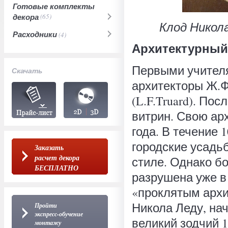
Готовые комплекты
декора
(65)
Клод Никола 
Расходники
(4)
Архитектурный 
Первыми учител
Скачать
архитекторы Ж.Ф.
(L.F.Truard). П
витрин. Свою ар
года. В течение
городские усадь
Заказать
расчет декора
стиле. Однако б
БЕСПЛАТНО
разрушена уже в 
«проклятым архи
Никола Леду, нач
Пройти
экспресс-обучение
великий зодчий 1
монтажу