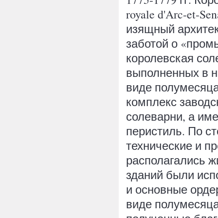
royale d'Arc-et-S
изящный архитек
заботой о «пром
королевская сол
выполненных в н
виде полумесяца
комплекс заводс
солеварни, а им
перистиль. По с
технические и п
располагались ж
зданий были исп
и основные орде
виде полумесяца