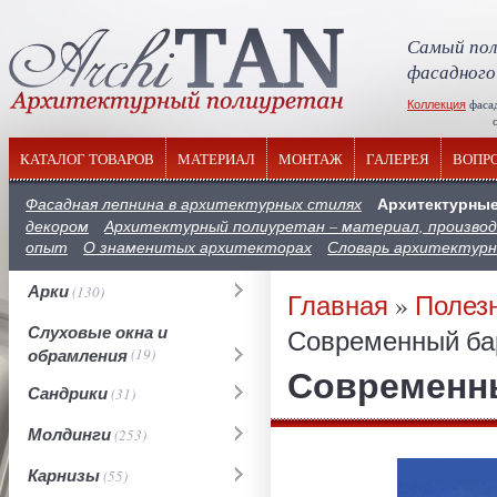
Самый пол
фасадного
Коллекция
фаса
отечествен
КАТАЛОГ ТОВАРОВ
МАТЕРИАЛ
МОНТАЖ
ГАЛЕРЕЯ
ВОПР
Архитектурные
Фасадная лепнина в архитектурных стилях
декором
Архитектурный полиуретан – материал, производ
опыт
О знаменитых архитекторах
Словарь архитектур
Арки
(130)
Главная
»
Полез
Слуховые окна и
Современный б
обрамления
(19)
Современн
Сандрики
(31)
Молдинги
(253)
Карнизы
(55)