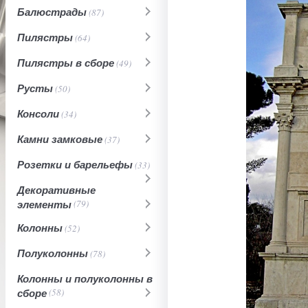
Балюстрады
(87)
Пилястры
(64)
Пилястры в сборе
(49)
Русты
(50)
Консоли
(34)
Камни замковые
(37)
Розетки и барельефы
(33)
Декоративные
элементы
(79)
Колонны
(52)
Полуколонны
(78)
Колонны и полуколонны в
сборе
(58)