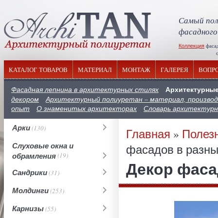
Самый пол
фасадного
Коллекция
фаса
отечествен
КАТАЛОГ ТОВАРОВ
МАТЕРИАЛ
МОНТАЖ
ГАЛЕРЕЯ
ВОПР
Архитектурные
Фасадная лепнина в архитектурных стилях
декором
Архитектурный полиуретан – материал, производ
опыт
О знаменитых архитекторах
Словарь архитектур
Арки
(130)
Главная
»
Полез
Слуховые окна и
фасадов в разны
обрамления
(19)
Декор фаса
Сандрики
(31)
Молдинги
(253)
Карнизы
(55)