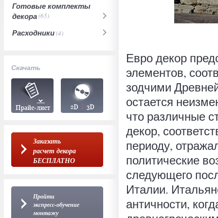
Готовые комплекты
декора
(65)
Расходники
(4)
Евро декор пред
Скачать
элементов, соот
зодчими Древней
остается неизмен
что различные с
декор, соответс
Заказать
периоду, отража
расчет декора
политические во
БЕСПЛАТНО
следующего посл
Италии. Итальян
Пройти
античности, когд
экспресс-обучение
монтажу