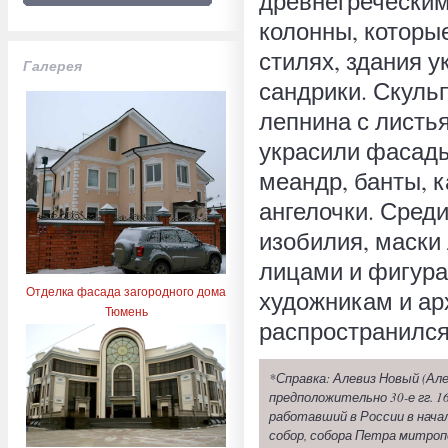
древнегреческим
колонны, которы
стилях, здания 
Галерея
сандрики. Скуль
лепнина с листья
украсили фасады
меандр, банты, к
ангелочки. Среди
изобилия, маски
лицами и фигура
Отделка фасада загородного дома
художникам и ар
Тюмень
распространился
*Справка: Алевиз Новый (Але
предположительно 30-е гг. 
работавший в России в начал
собор, собора Петра митро