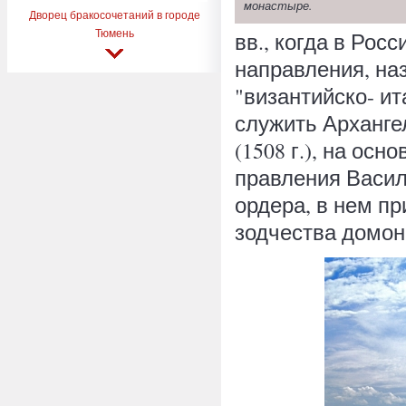
монастыре.
Дворец бракосочетаний в городе
Тюмень
вв., когда в Рос
направления, на
"византийско- и
служить Арханге
(1508 г.), на ос
правления Васили
ордера, в нем п
зодчества домон