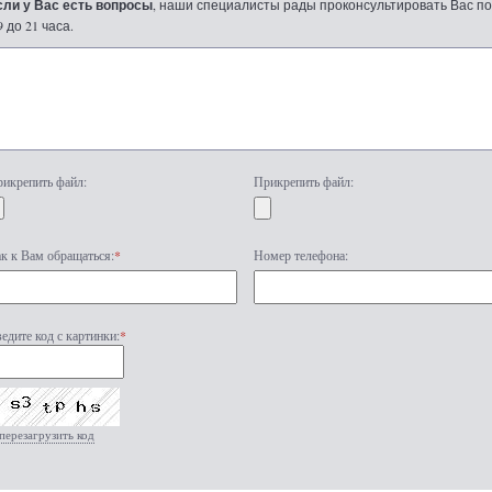
сли у Вас есть вопросы
, наши специалисты рады проконсультировать Вас по т
9 до 21 часа.
икрепить файл:
Прикрепить файл:
к к Вам обращаться:
*
Номер телефона:
едите код с картинки:
*
перезагрузить код