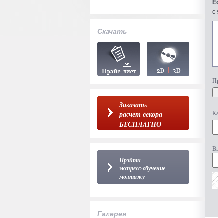
Е
с 
Скачать
Пр
Заказать
Ка
расчет декора
БЕСПЛАТНО
Вв
Пройти
экспресс-обучение
монтажу
Галерея