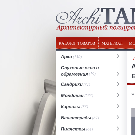
КАТАЛОГ ТОВАРОВ
МАТЕРИАЛ
МО
Арки
(130)
Г
Слуховые окна и
обрамления
(19)
Сандрики
(31)
w
Молдинги
(253)
Карнизы
(55)
Балюстрады
(87)
Пилястры
(64)