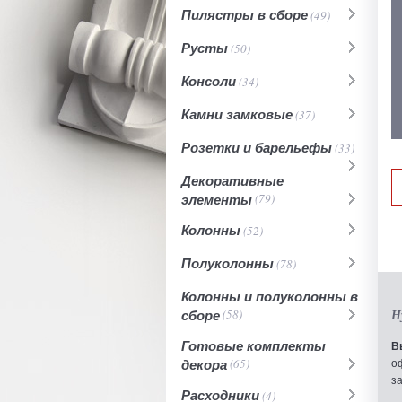
Пилястры в сборе
(49)
Русты
(50)
Консоли
(34)
Камни замковые
(37)
Розетки и барельефы
(33)
Декоративные
элементы
(79)
Колонны
(52)
Полуколонны
(78)
Колонны и полуколонны в
сборе
(58)
Н
Готовые комплекты
В
декора
(65)
о
з
Расходники
(4)