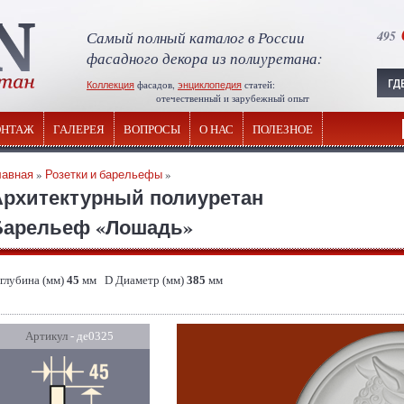
Самый полный каталог в России
495
фасадного декора из полиуретана:
Коллекция
фасадов,
энциклопедия
статей:
отечественный и зарубежный опыт
НТАЖ
ГАЛЕРЕЯ
ВОПРОСЫ
О НАС
ПОЛЕЗНОЕ
лавная
»
Розетки и барельефы
»
Архитектурный полиуретан
Барельеф «Лошадь»
 глубина (мм)
45
мм D Диаметр (мм)
385
мм
Артикул
- де0325