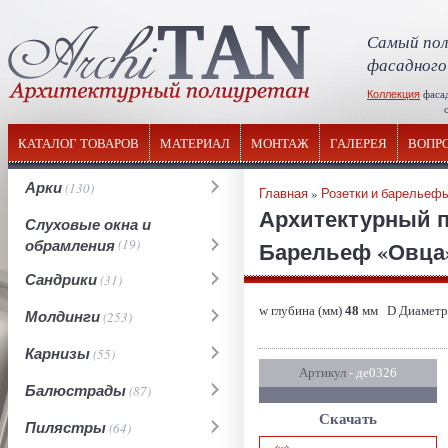
Самый пол
фасадного
Коллекция
фаса
отечествен
КАТАЛОГ ТОВАРОВ
МАТЕРИАЛ
МОНТАЖ
ГАЛЕРЕЯ
ВОПР
Арки
(130)
Главная
»
Розетки и барельеф
Архитектурный 
Слуховые окна и
обрамления
(19)
Барельеф «Овца
Сандрики
(31)
w глубина (мм)
48
мм D Диаметр
Молдинги
(253)
Карнизы
(55)
Артикул
- де0326
Балюстрады
(87)
Скачать
Пилястры
(64)