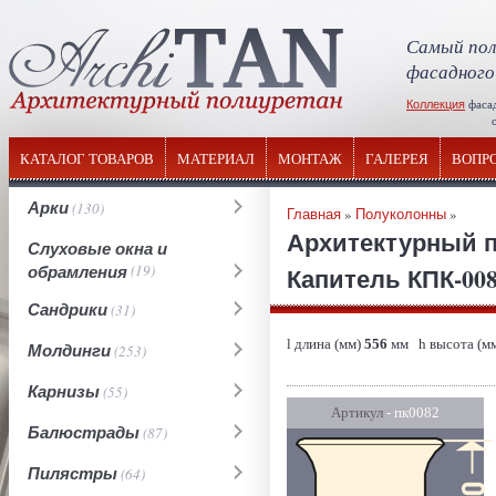
Самый пол
фасадного
Коллекция
фаса
отечествен
КАТАЛОГ ТОВАРОВ
МАТЕРИАЛ
МОНТАЖ
ГАЛЕРЕЯ
ВОПР
Арки
(130)
Главная
»
Полуколонны
»
Архитектурный 
Слуховые окна и
обрамления
(19)
Капитель КПК-008
Сандрики
(31)
l длина (мм)
556
мм h высота (м
Молдинги
(253)
Карнизы
(55)
Артикул
- пк0082
Балюстрады
(87)
Пилястры
(64)