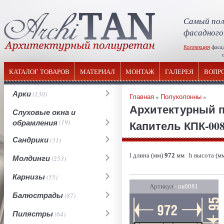
Самый пол
фасадного
Коллекция
фаса
отечествен
КАТАЛОГ ТОВАРОВ
МАТЕРИАЛ
МОНТАЖ
ГАЛЕРЕЯ
ВОПР
Арки
(130)
Главная
»
Полуколонны
»
Архитектурный 
Слуховые окна и
обрамления
(19)
Капитель КПК-008
Сандрики
(31)
l длина (мм)
972
мм h высота (м
Молдинги
(253)
Карнизы
(55)
Артикул
- пк0081
Балюстрады
(87)
Пилястры
(64)