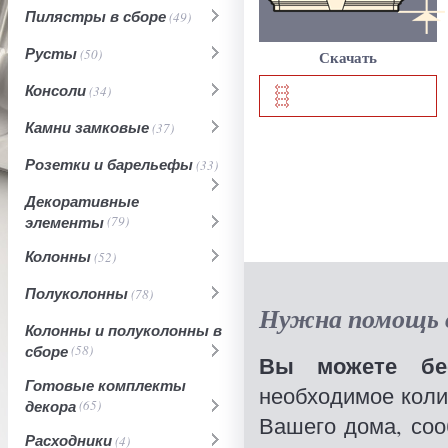
Пилястры в сборе
(49)
Русты
(50)
Скачать
Консоли
(34)
Камни замковые
(37)
Розетки и барельефы
(33)
Декоративные
элементы
(79)
Колонны
(52)
Полуколонны
(78)
Нужна помощь в
Колонны и полуколонны в
сборе
(58)
Вы можете бес
Готовые комплекты
необходимое коли
декора
(65)
Вашего дома, со
Расходники
(4)