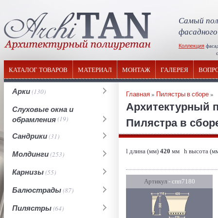
Самый пол
фасадного
Коллекция
фаса
отечествен
КАТАЛОГ ТОВАРОВ
МАТЕРИАЛ
МОНТАЖ
ГАЛЕРЕЯ
ВОПР
Арки
(130)
Главная
»
Пилястры в сборе
»
Архитектурный 
Слуховые окна и
обрамления
(19)
Пилястра в сборе
Сандрики
(31)
l длина (мм)
420
мм h высота (м
Молдинги
(253)
Карнизы
(55)
Артикул
- спп7180
Балюстрады
(87)
Пилястры
(64)