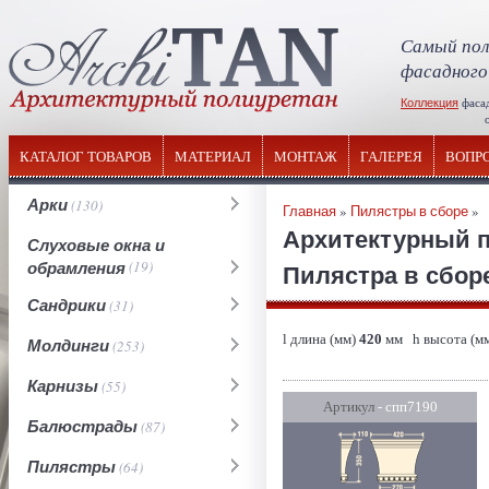
Самый пол
фасадного
Коллекция
фаса
отечествен
КАТАЛОГ ТОВАРОВ
МАТЕРИАЛ
МОНТАЖ
ГАЛЕРЕЯ
ВОПР
Арки
(130)
Главная
»
Пилястры в сборе
»
Архитектурный 
Слуховые окна и
обрамления
(19)
Пилястра в сборе
Сандрики
(31)
l длина (мм)
420
мм h высота (м
Молдинги
(253)
Карнизы
(55)
Артикул
- спп7190
Балюстрады
(87)
Пилястры
(64)