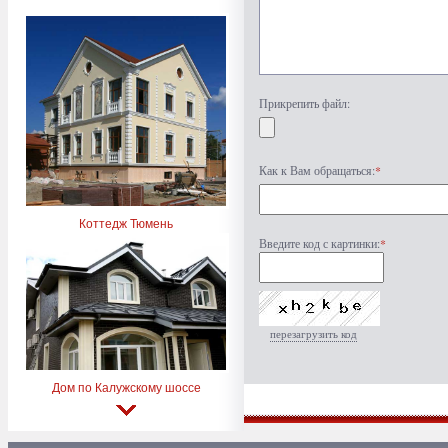
Прикрепить файл:
Как к Вам обращаться:
*
Коттедж Тюмень
Введите код с картинки:
*
перезагрузить код
Дом по Калужскому шоссе