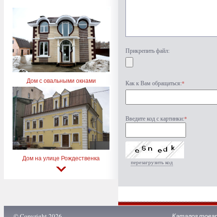
Прикрепить файл:
Дом с овальными окнами
Как к Вам обращаться:
*
Введите код с картинки:
*
Дом на улице Рождественка
перезагрузить код
© Copyright 2026
Каталог това