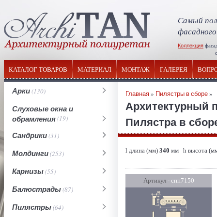
Самый пол
фасадного
Коллекция
фаса
отечествен
КАТАЛОГ ТОВАРОВ
МАТЕРИАЛ
МОНТАЖ
ГАЛЕРЕЯ
ВОПР
Арки
(130)
Главная
»
Пилястры в сборе
»
Архитектурный 
Слуховые окна и
обрамления
(19)
Пилястра в сборе
Сандрики
(31)
l длина (мм)
340
мм h высота (м
Молдинги
(253)
Карнизы
(55)
Артикул
- спп7150
Балюстрады
(87)
Пилястры
(64)