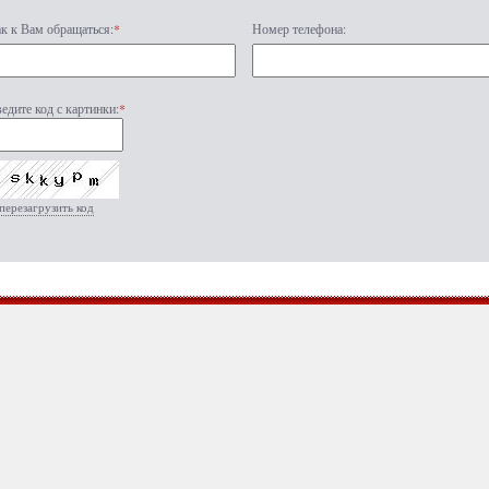
к к Вам обращаться:
*
Номер телефона:
едите код с картинки:
*
перезагрузить код