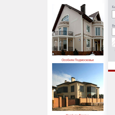
Ка
Вв
Особняк Подмосковье