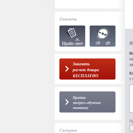
Скачать
Н
В
о
Заказать
з
расчет декора
Е
БЕСПЛАТНО
с 
Пройти
экспресс-обучение
монтажу
Пр
Галерея