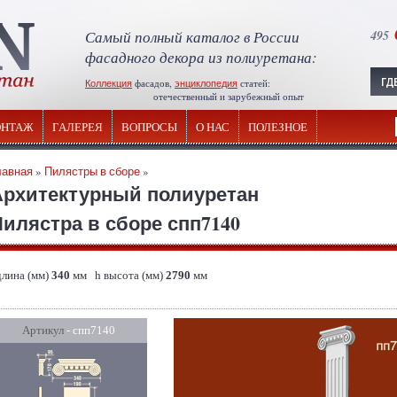
Самый полный каталог в России
495
фасадного декора из полиуретана:
Коллекция
фасадов,
энциклопедия
статей:
отечественный и зарубежный опыт
НТАЖ
ГАЛЕРЕЯ
ВОПРОСЫ
О НАС
ПОЛЕЗНОЕ
лавная
»
Пилястры в сборе
»
Архитектурный полиуретан
илястра в сборе спп7140
длина (мм)
340
мм h высота (мм)
2790
мм
Артикул
- спп7140