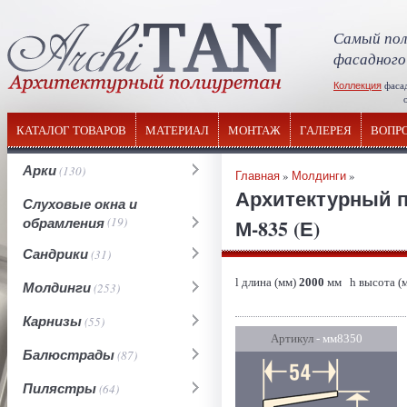
Самый пол
фасадного
Коллекция
фаса
отечествен
КАТАЛОГ ТОВАРОВ
МАТЕРИАЛ
МОНТАЖ
ГАЛЕРЕЯ
ВОПР
Арки
(130)
Главная
»
Молдинги
»
Архитектурный 
Слуховые окна и
обрамления
(19)
М-835 (Е)
Сандрики
(31)
l длина (мм)
2000
мм h высота (
Молдинги
(253)
Карнизы
(55)
Артикул
- мм8350
Балюстрады
(87)
Пилястры
(64)