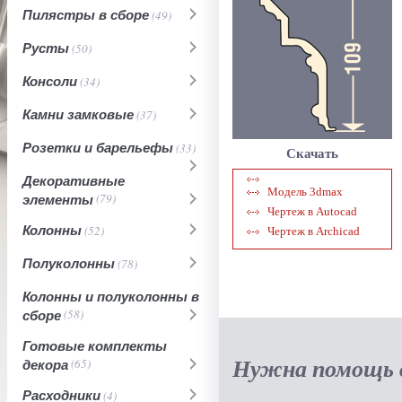
Пилястры в сборе
(49)
Русты
(50)
Консоли
(34)
Камни замковые
(37)
Розетки и барельефы
(33)
Скачать
Декоративные
Модель 3dmax
элементы
(79)
Чертеж в Autocad
Колонны
(52)
Чертеж в Archicad
Полуколонны
(78)
Колонны и полуколонны в
сборе
(58)
Готовые комплекты
Нужна помощь в
декора
(65)
Расходники
(4)