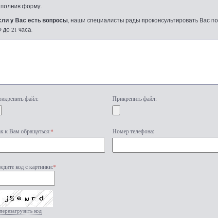
аполнив форму.
сли у Вас есть вопросы
, наши специалисты рады проконсультировать Вас по т
9 до 21 часа.
икрепить файл:
Прикрепить файл:
к к Вам обращаться:
*
Номер телефона:
едите код с картинки:
*
перезагрузить код