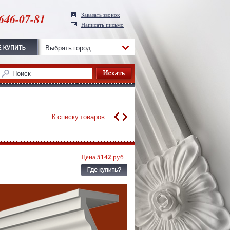
646-07-81
Заказать звонок
Написать письмо
Выбрать город
К списку товаров
Цена
5142
руб