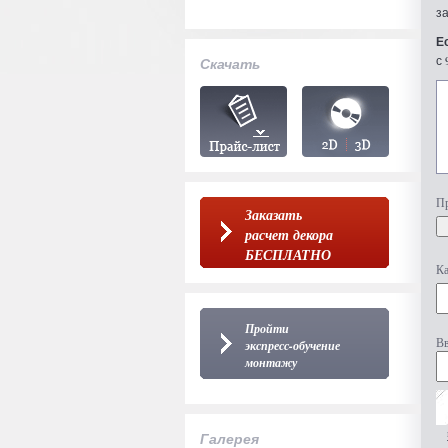
з
Е
с 
Скачать
Пр
Заказать
расчет декора
БЕСПЛАТНО
Ка
Пройти
Вв
экспресс-обучение
монтажу
Галерея