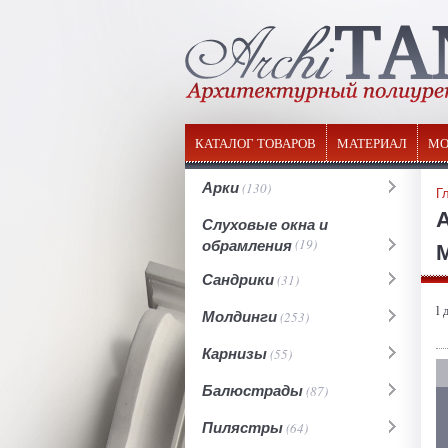
КАТАЛОГ ТОВАРОВ
МАТЕРИАЛ
МО
Арки
(130)
Г
Слуховые окна и
обрамления
(19)
М
Сандрики
(31)
l 
Молдинги
(253)
Карнизы
(55)
Балюстрады
(87)
Пилястры
(64)