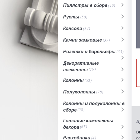
Пилястры в сборе
(49)
Русты
(50)
Консоли
(34)
Камни замковые
(37)
Розетки и барельефы
(33)
Декоративные
элементы
(79)
Колонны
(52)
Полуколонны
(78)
Колонны и полуколонны в
сборе
(58)
Готовые комплекты
Н
декора
(65)
В
Расходники
(4)
о