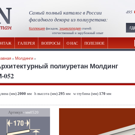
Самый полный каталог в России
495
фасадного декора из полиуретана:
Коллекция
фасадов,
энциклопедия
статей:
отечественный и зарубежный опыт
НТАЖ
ГАЛЕРЕЯ
ВОПРОСЫ
О НАС
ПОЛЕЗНОЕ
лавная
»
Молдинги
»
Архитектурный полиуретан Молдинг
-052
длина (мм)
2000
мм h высота (мм)
295
мм w глубина (мм)
170
мм
Артикул
- мм0520