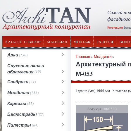
Самый пол
фасадного
Коллекция
фаса
отечествен
КАТАЛОГ ТОВАРОВ
МАТЕРИАЛ
МОНТАЖ
ГАЛЕРЕЯ
ВОПР
Арки
(130)
Главная
»
Молдинги
»
Архитектурный 
Слуховые окна и
обрамления
(19)
М-053
Сандрики
(31)
l длина (мм)
1900
мм h высота (
Молдинги
(253)
Карнизы
(55)
Артикул
- мм0530
Балюстрады
(87)
Пилястры
(64)