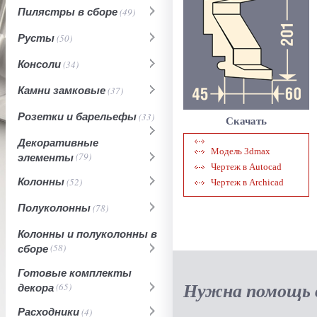
Пилястры в сборе
(49)
Русты
(50)
Консоли
(34)
Камни замковые
(37)
Розетки и барельефы
(33)
Скачать
Декоративные
Модель 3dmax
элементы
(79)
Чертеж в Autocad
Колонны
(52)
Чертеж в Archicad
Полуколонны
(78)
Колонны и полуколонны в
сборе
(58)
Готовые комплекты
Нужна помощь в
декора
(65)
Расходники
(4)