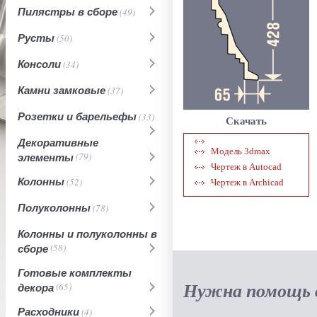
Пилястры в сборе
(49)
Русты
(50)
Консоли
(34)
Камни замковые
(37)
Розетки и барельефы
(33)
Скачать
Декоративные
Модель 3dmax
элементы
(79)
Чертеж в Autocad
Колонны
(52)
Чертеж в Archicad
Полуколонны
(78)
Колонны и полуколонны в
сборе
(58)
Готовые комплекты
Нужна помощь в
декора
(65)
Расходники
(4)