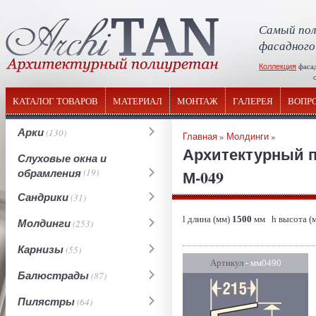
Самый пол
фасадного
Коллекция
фаса
отечествен
КАТАЛОГ ТОВАРОВ
МАТЕРИАЛ
МОНТАЖ
ГАЛЕРЕЯ
ВОПР
Арки
(130)
Главная
»
Молдинги
»
Архитектурный 
Слуховые окна и
обрамления
(19)
М-049
Сандрики
(31)
l длина (мм)
1500
мм h высота (
Молдинги
(253)
Карнизы
(55)
Артикул
- мм0490
Балюстрады
(87)
Пилястры
(64)