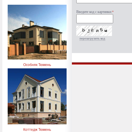
Введите код с картинки:
*
перезагрузить код
Особняк Тюмень
Коттедж Тюмень