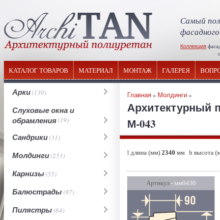
Самый пол
фасадного
Коллекция
фаса
отечествен
КАТАЛОГ ТОВАРОВ
МАТЕРИАЛ
МОНТАЖ
ГАЛЕРЕЯ
ВОПР
Арки
(130)
Главная
»
Молдинги
»
Архитектурный 
Слуховые окна и
обрамления
(19)
М-043
Сандрики
(31)
l длина (мм)
2340
мм h высота (
Молдинги
(253)
Карнизы
(55)
Артикул
- мм0430
Балюстрады
(87)
Пилястры
(64)