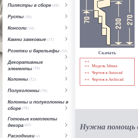
Пилястры в сборе
(49)
Русты
(50)
Консоли
(34)
Камни замковые
(37)
Розетки и барельефы
(33)
Скачать
Декоративные
Модель 3dmax
элементы
(79)
Чертеж в Autocad
Колонны
(52)
Чертеж в Archicad
Полуколонны
(78)
Колонны и полуколонны в
сборе
(58)
Готовые комплекты
Нужна помощь в
декора
(65)
Расходники
(4)