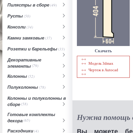
Пилястры в сборе
(49)
Русты
(50)
Консоли
(34)
Камни замковые
(37)
Розетки и барельефы
(33)
Скачать
Декоративные
Модель 3dmax
элементы
(79)
Чертеж в Autocad
Колонны
(52)
Полуколонны
(78)
Колонны и полуколонны в
сборе
(58)
Готовые комплекты
Нужна помощь в
декора
(65)
Вы можете бес
Расходники
(4)