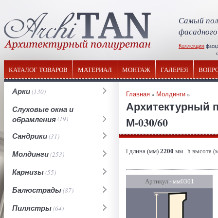
Самый пол
фасадного
Коллекция
фаса
отечествен
КАТАЛОГ ТОВАРОВ
МАТЕРИАЛ
МОНТАЖ
ГАЛЕРЕЯ
ВОПР
Арки
(130)
Главная
»
Молдинги
»
Архитектурный 
Слуховые окна и
обрамления
(19)
М-030/60
Сандрики
(31)
l длина (мм)
2200
мм h высота (
Молдинги
(253)
Карнизы
(55)
Артикул
- мм0301
Балюстрады
(87)
Пилястры
(64)