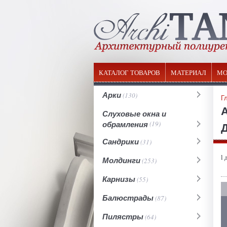
КАТАЛОГ ТОВАРОВ
МАТЕРИАЛ
МО
Арки
(130)
Г
Слуховые окна и
обрамления
(19)
Д
Сандрики
(31)
l 
Молдинги
(253)
Карнизы
(55)
Балюстрады
(87)
Пилястры
(64)