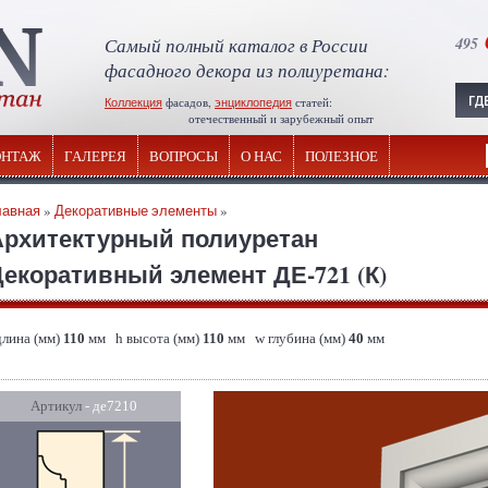
Самый полный каталог в России
495
фасадного декора из полиуретана:
Коллекция
фасадов,
энциклопедия
статей:
отечественный и зарубежный опыт
НТАЖ
ГАЛЕРЕЯ
ВОПРОСЫ
О НАС
ПОЛЕЗНОЕ
лавная
»
Декоративные элементы
»
Архитектурный полиуретан
екоративный элемент ДЕ-721 (К)
длина (мм)
110
мм h высота (мм)
110
мм w глубина (мм)
40
мм
Артикул
- де7210