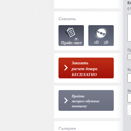
Е
с 
Скачать
Пр
Заказать
расчет декора
Ка
БЕСПЛАТНО
Вв
Пройти
экспресс-обучение
монтажу
Галерея