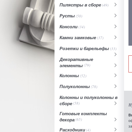
Пилястры в сборе
(49)
Русты
(50)
Консоли
(34)
Камни замковые
(37)
Розетки и барельефы
(33)
Декоративные
элементы
(79)
Колонны
(52)
Полуколонны
(78)
Колонны и полуколонны в
сборе
(58)
Н
Готовые комплекты
В
декора
(65)
о
з
Расходники
(4)