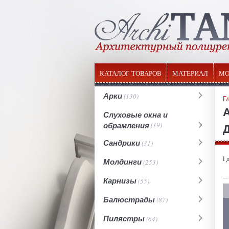
КАТАЛОГ ТОВАРОВ
МАТЕРИАЛ
МО
Арки
(130)
Г
Слуховые окна и
обрамления
(19)
Сандрики
(31)
l 
Молдинги
(253)
Карнизы
(55)
Балюстрады
(87)
Пилястры
(64)