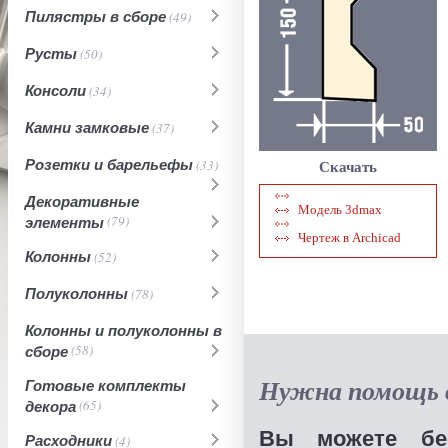
Пилястры в сборе
(49)
Русты
(50)
Консоли
(34)
Камни замковые
(37)
Розетки и барельефы
(33)
Скачать
Декоративные
Модель 3dmax
элементы
(79)
Чертеж в Archicad
Колонны
(52)
Полуколонны
(78)
Колонны и полуколонны в
сборе
(58)
Нужна помощь в
Готовые комплекты
декора
(65)
Вы можете бес
Расходники
(4)