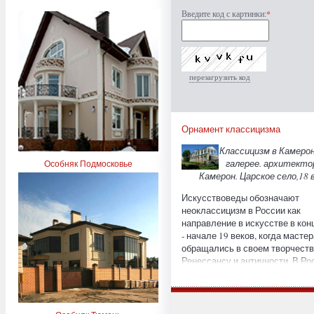
Введите код с картинки:
*
перезагрузить код
Орнамент классицизма
Классицизм в Камеро
галерее. архитекто
Особняк Подмосковье
Камерон. Царское село,18 в
Искусствоведы обозначают
неоклассицизм в России как
направление в искусстве в кон
- начале 19 веков, когда мастер
обращались в своем творчеств
Ренессансу и античности. В Ро
и Германии классицизмом
считается период 1762 - 1840 гг
Франции это название носил с
Людовика XIV (Louis XIV) конца