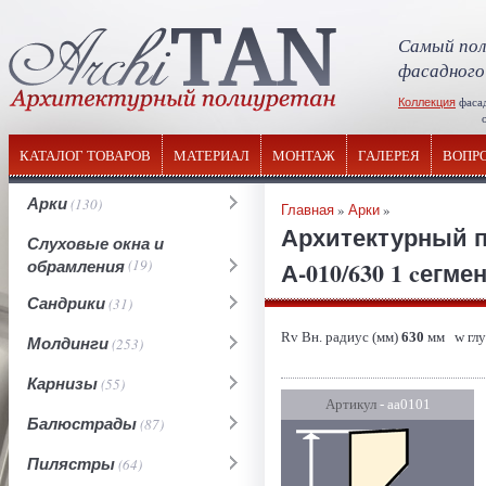
Самый пол
фасадного
Коллекция
фаса
отечествен
КАТАЛОГ ТОВАРОВ
МАТЕРИАЛ
МОНТАЖ
ГАЛЕРЕЯ
ВОПР
Арки
(130)
Главная
»
Арки
»
Архитектурный п
Слуховые окна и
обрамления
(19)
А-010/630 1 cегме
Сандрики
(31)
Rv Вн. радиус (мм)
630
мм w глу
Молдинги
(253)
Карнизы
(55)
Артикул
- аа0101
Балюстрады
(87)
Пилястры
(64)