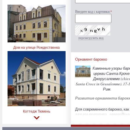
Введите код с картинки:
*
перезагрузить код
Дом на улице Рождественка
Орнамент барокко
Каменные узоры бар
церкви Санта-Кроче
Джерусалемме (chies
Santa Croce in Geusalemme). 17-1
Рим.
Развитие орнамента барок
Для современного барокко, как
Коттедж Тюмень
для его прототипа - европейско
стиля 17-18 вв., характерны
масштабность, резкие сочетан