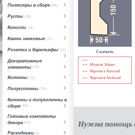
Пилястры в сборе
(49)
Русты
(50)
Консоли
(34)
Камни замковые
(37)
Розетки и барельефы
(33)
Скачать
Декоративные
Модель 3dmax
элементы
(79)
Чертеж в Autocad
Колонны
(52)
Чертеж в Archicad
Полуколонны
(78)
Колонны и полуколонны в
сборе
(58)
Готовые комплекты
Нужна помощь в
декора
(65)
Расходники
(4)