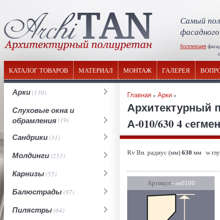
Самый пол
фасадного
Коллекция
фаса
отечествен
КАТАЛОГ ТОВАРОВ
МАТЕРИАЛ
МОНТАЖ
ГАЛЕРЕЯ
ВОПР
Арки
(130)
Главная
»
Арки
»
Архитектурный п
Слуховые окна и
обрамления
(19)
А-010/630 4 cегме
Сандрики
(31)
Rv Вн. радиус (мм)
630
мм w глу
Молдинги
(253)
Карнизы
(55)
Артикул
- аа0100
Балюстрады
(87)
Пилястры
(64)