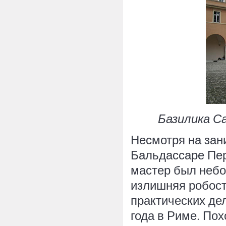
Базилика Са
Несмотря на зан
Бальдассаре Пер
мастер был небог
излишняя робост
практических де
года в Риме. По