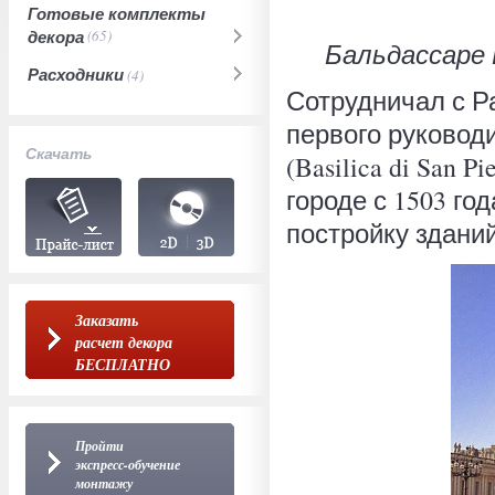
Готовые комплекты
декора
(65)
Бальдассаре П
Расходники
(4)
Сотрудничал с Р
первого руковод
Скачать
(Basilica di San P
городе с 1503 го
постройку зданий
Заказать
расчет декора
БЕСПЛАТНО
Пройти
экспресс-обучение
монтажу