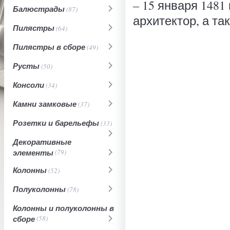
– 15 января 1481 
Балюстрады
(87)
архитектор, а та
Пилястры
(64)
Пилястры в сборе
(49)
Русты
(50)
Консоли
(34)
Камни замковые
(37)
Розетки и барельефы
(33)
Декоративные
элементы
(79)
Колонны
(52)
Полуколонны
(78)
Колонны и полуколонны в
сборе
(58)