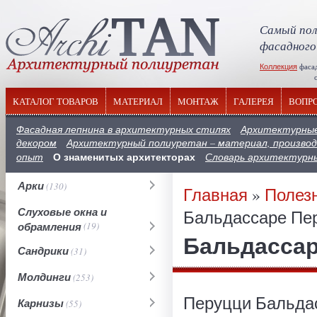
Самый пол
фасадного
Коллекция
фаса
отечествен
КАТАЛОГ ТОВАРОВ
МАТЕРИАЛ
МОНТАЖ
ГАЛЕРЕЯ
ВОПР
Фасадная лепнина в архитектурных стилях
Архитектурные
декором
Архитектурный полиуретан – материал, производ
О знаменитых архитекторах
опыт
Словарь архитектурн
Арки
(130)
Главная
»
Полез
Слуховые окна и
Бальдассаре Пе
обрамления
(19)
Бальдассар
Сандрики
(31)
Молдинги
(253)
Перуцци Бальдасс
Карнизы
(55)