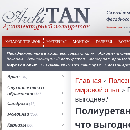
Самый пол
фасадного
Коллекция
фаса
отечествен
КАТАЛОГ ТОВАРОВ
МАТЕРИАЛ
МОНТАЖ
ГАЛЕРЕЯ
ВОПР
Фасадная лепнина в архитектурных стилях
Архитектурные
декором
Архитектурный полиуретан – материал, производ
мировой опыт
О знаменитых архитекторах
Словарь ар
Арки
(130)
Главная
»
Полез
Слуховые окна и
мировой опыт
» 
обрамления
(19)
выгоднее?
Сандрики
(31)
Полиуретан
Молдинги
(253)
что выгодн
Карнизы
(55)