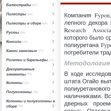
Балюстрады
(87)
Компания Fypon
Пилястры
(64)
лепного декора 
Пилястры в сборе
(49)
Research Assoc
Русты
(50)
которого было с
Консоли
(34)
полиуретана Fyp
Камни замковые
потребители тра
(37)
Розетки и барельефы
(33)
Методология 
Декоративные
В ходе исследо
элементы
(79)
штата Огайо вы
Колонны
(52)
полиуретановог
Полуколонны
(78)
наличниками. В
Колонны и полуколонны в
дверных проем
сборе
(58)
сосна). Отделк