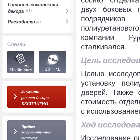
Готовые комплекты
двух боковых 
декора
(65)
подрядчиков
Расходники
(4)
полиуретаново
компании Fyp
Скачать
сталкивался.
Цель исследо
Целью исследов
установку пол
дверей. Также 
Заказать
расчет декора
стоимость отдел
БЕСПЛАТНО
с использование
Ход исследов
Пройти
экспресс-обучение
Исследование пр
монтажу