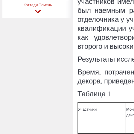
участников имел
Коттедж Тюмень
был наемным ра
отделочника у уч
квалификации у
как удовлетвор
второго и высоки
Результаты иссл
Время, потраче
декора, привед
Таблица 1
Участники
Мон
дек