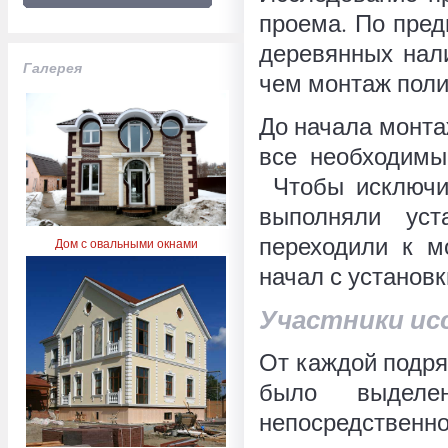
проема. По пред
деревянных нал
Галерея
чем монтаж поли
До начала монт
все необходимы
Чтобы исключит
выполняли уст
переходили к м
Дом с овальными окнами
начал с установк
Участники ис
От каждой подря
было выделе
непосредствен