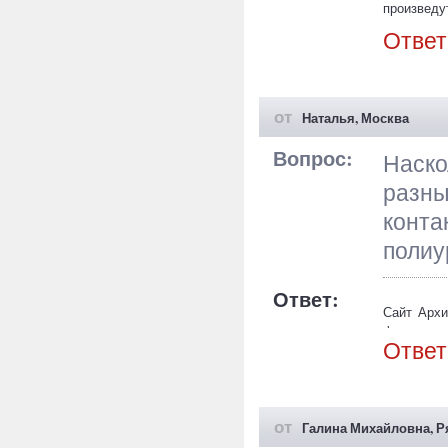
произведу
Ответ
от
Наталья, Москва
Вопрос:
Наско
разны
конт
полиу
Ответ:
Сайт Архи
фасадов и
Ответ
нашем са
представл
интернет-
от
Галина Михайловна, Р