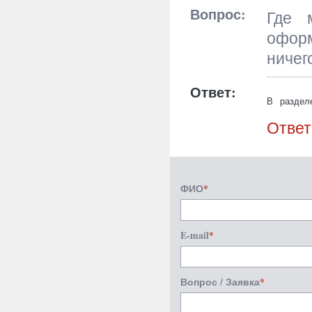
Вопрос:
Где 
оформ
ничег
Ответ:
В раздел
архитекту
Ответ
собраны к
оконных п
ФИО
*
E-mail
*
Вопрос / Заявка
*