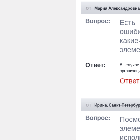
от
Мария Александровна,
Вопрос:
Есть 
ошиби
какие
элеме
Ответ:
В случае
организа
совершенн
Ответ
то заказа
проекта о
от
Ирина, Санкт-Петербур
Вопрос:
Посмо
элеме
испол