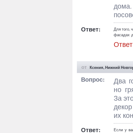
дома
посов
Ответ:
Для того, 
фасадах д
уже готовы
Ответ
приведены
полиурета
от
Ксения, Нижний Новго
Вопрос:
Два г
но гр
За эт
декор
их ко
Ответ:
Если у ва