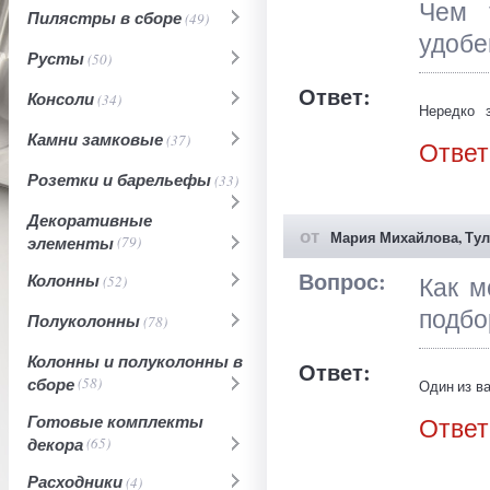
Чем 
Пилястры в сборе
(49)
удобе
Русты
(50)
Ответ:
Консоли
(34)
Нередко 
декоратив
Камни замковые
(37)
Ответ
Свойства
создаетс
Розетки и барельефы
(33)
компьютерн
Декоративные
от
Мария Михайлова, Тул
элементы
(79)
Вопрос:
Колонны
Как м
(52)
подбо
Полуколонны
(78)
Колонны и полуколонны в
Ответ:
сборе
(58)
Один из ва
на страни
Готовые комплекты
Ответ
удобно, та
декора
(65)
подходящ
готового п
Расходники
(4)