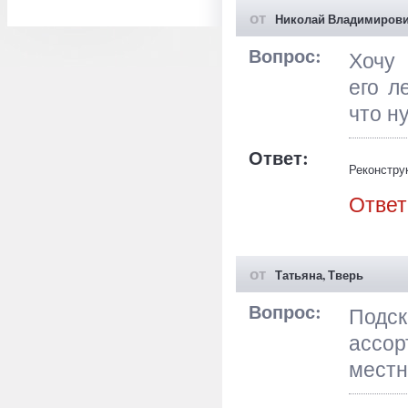
от
Николай Владимирови
Вопрос:
Хочу 
его л
что н
Ответ:
Реконстру
нагрузок,
Ответ
дверных и
проектны
архитекту
от
Татьяна, Тверь
Вопрос:
Подск
ассо
местн