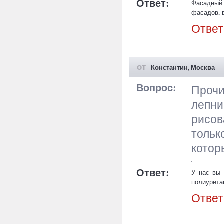
Ответ:
Фасадный 
фасадов, 
есть разд
Ответ
поверхнос
архитекту
от
Константин, Москва
Вопрос:
Прочи
лепни
рисо
тольк
котор
Ответ:
У нас вы 
полиурета
производ
Ответ
ассортиме
изготовле