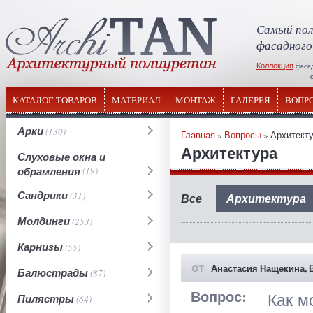
Самый пол
фасадного
Коллекция
фаса
отечествен
КАТАЛОГ ТОВАРОВ
МАТЕРИАЛ
МОНТАЖ
ГАЛЕРЕЯ
ВОПР
Арки
(130)
Главная
»
Вопросы
» Архитект
Архитектура
Слуховые окна и
обрамления
(19)
Сандрики
(31)
Все
Архитектура
Молдинги
(253)
Карнизы
(55)
от
Анастасия Нащекина, 
Балюстрады
(87)
Вопрос:
Как м
Пилястры
(64)