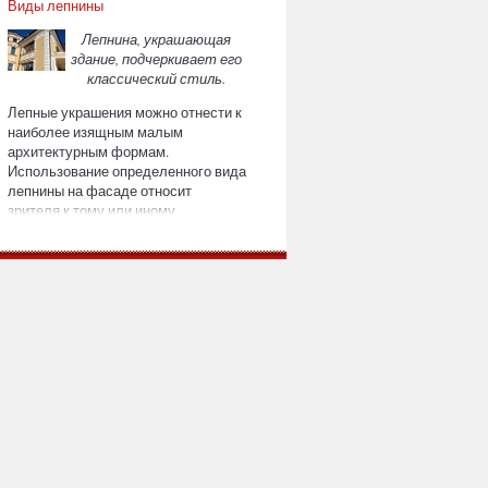
Виды лепнины
Лепнина, украшающая
здание, подчеркивает его
классический стиль.
Лепные украшения можно отнести к
наиболее изящным малым
архитектурным формам.
Использование определенного вида
лепнины на фасаде относит
зрителя к тому или иному
историческому периоду и
архитектурному направлению.
Современные лепные изделия
выполняют эстетические и
стилеобразующие функции, кроме
того, они изменяют визуальное
восприятие фасадов и интерьеров.
С их помощью можно
замаскировать коммуникации,
трубы, скрыть стыки в отделке на
поверхностях. Если в основе
дизайна лежит классика, то лучшим
ее воплощением станут лепные
украшения фасадов.