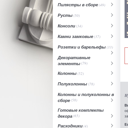
Пилястры в сборе
(49)
Русты
(50)
Консоли
(34)
Камни замковые
(37)
Розетки и барельефы
(33)
Декоративные
элементы
(79)
Колонны
(52)
Полуколонны
(78)
Колонны и полуколонны в
Н
сборе
(58)
В
Готовые комплекты
о
декора
(65)
з
Е
Расходники
(4)