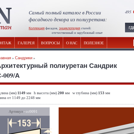
Самый полный каталог в России
495
фасадного декора из полиуретана:
Коллекция
фасадов,
энциклопедия
статей:
отечественный и зарубежный опыт
НТАЖ
ГАЛЕРЕЯ
ВОПРОСЫ
О НАС
ПОЛЕЗНОЕ
лавная
»
Сандрики
»
Архитектурный полиуретан Сандрик
-009/А
длина (мм)
1149
мм h высота (мм)
200
мм w глубина (мм)
153
мм
лина от 1149 до 2248 мм
Артикул
- сс0091