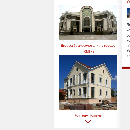
У
Д
к
о
к
р
Дворец бракосочетаний в городе
У
Тюмень
в
п
з
у
п
с
и
п
и
Коттедж Тюмень
и