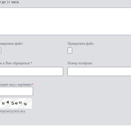
9 до 21 часа.
икрепить файл:
Прикрепить файл:
к к Вам обращаться:
*
Номер телефона:
едите код с картинки:
*
перезагрузить код