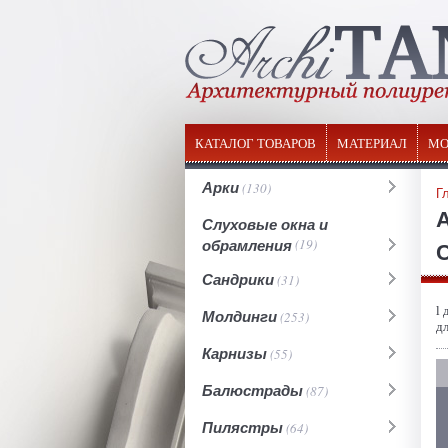
КАТАЛОГ ТОВАРОВ
МАТЕРИАЛ
МО
Арки
(130)
Г
Слуховые окна и
обрамления
(19)
С
Сандрики
(31)
l 
Молдинги
(253)
д
Карнизы
(55)
Балюстрады
(87)
Пилястры
(64)