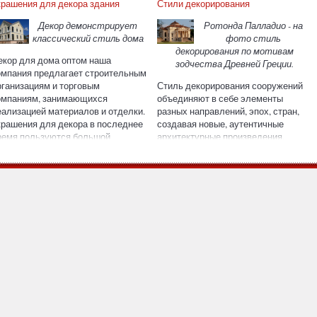
крашения для декора здания
Стили декорирования
Декор демонстрирует
Ротонда Палладио - на
классический стиль дома
фото стиль
декорирования по мотивам
екор для дома оптом наша
зодчества Древней Греции.
омпания предлагает строительным
рганизациям и торговым
Стиль декорирования сооружений
омпаниям, занимающихся
объединяют в себе элементы
еализацией материалов и отделки.
разных направлений, эпох, стран,
крашения для декора в последнее
создавая новые, аутентичные
ремя пользуются большой
архитектурные произведения.
опулярностью среди
Рассмотрим некоторые из стилей,
астройщиков и владельцев
популярные в Европе. Стиль Тюдор.
частков, которые планируют
Стиль декорирования, фото
остроить дом в историческом
которого можно увидеть ниже,
тиле. Также декоративные изделия
называется именем британской
нтересуют тех, кто хочет
правящей династии в 1500 гг. -
ерестроить дома, придав им
стиль Тюдор. Тюдоровские дома
сторический облик.
отличаются крутыми скатами
крыши, перекрестьями наружных
Реконструкция дома на
каркасных брусьев, высокими
Рождественке с
узкими окнами, массивными
спользованием полиуретанового
дымоходными трубами. Нередко
декора
верхний и нижний этажи
отделываются разными