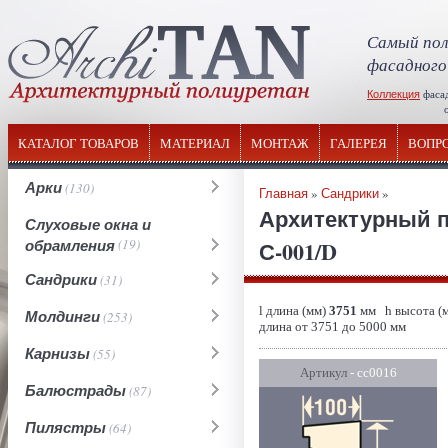
Самый пол
фасадного
Коллекция
фаса
отечествен
КАТАЛОГ ТОВАРОВ
МАТЕРИАЛ
МОНТАЖ
ГАЛЕРЕЯ
ВОПР
Арки
(130)
Главная
»
Сандрики
»
Архитектурный п
Слуховые окна и
обрамления
(19)
С-001/D
Сандрики
(31)
l длина (мм)
3751
мм h высота (
Молдинги
(253)
длина от 3751 до 5000 мм
Карнизы
(55)
Артикул
- сс0016
Балюстрады
(87)
Пилястры
(64)