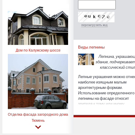
перезагрузить код
Виды лепнины
Дом по Калужскому шоссе
Лепнина, украшаю
здание, подчеркивает
классический стил
Лепные украшения можно отнес
наиболее изящным малым
архитектурным формам.
Использование определенного
лепнины на фасаде относит
зрителя к тому или иному
историческому периоду и
архитектурному направлению.
Отделка фасада загородного дома
Современные лепные изделия
Тюмень
выполняют эстетические и
стилеобразующие функции, кр