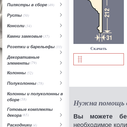
Пилястры в сборе
(49)
Русты
(50)
Консоли
(34)
Камни замковые
(37)
Розетки и барельефы
(33)
Скачать
Декоративные
элементы
(79)
Колонны
(52)
Полуколонны
(78)
Колонны и полуколонны в
сборе
(58)
Нужна помощь в
Готовые комплекты
Вы можете бес
декора
(65)
необходимое коли
Расходники
(4)