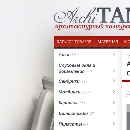
КАТАЛОГ ТОВАРОВ
МАТЕРИАЛ
МО
Арки
(130)
Г
Слуховые окна и
обрамления
(19)
С
Сандрики
(31)
l 
Молдинги
(253)
д
Карнизы
(55)
Балюстрады
(87)
Пилястры
(64)