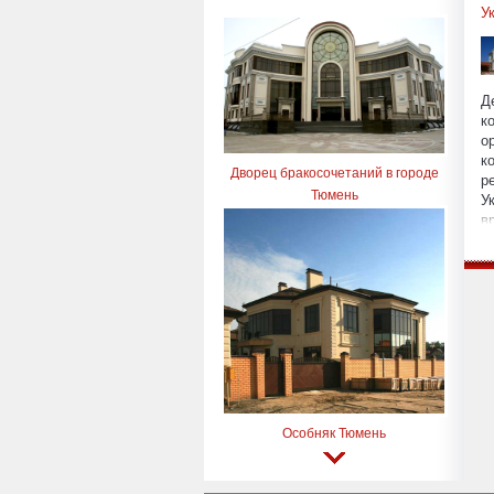
У
Д
к
о
к
Дворец бракосочетаний в городе
р
Тюмень
У
в
п
з
у
п
с
и
п
и
Особняк Тюмень
и