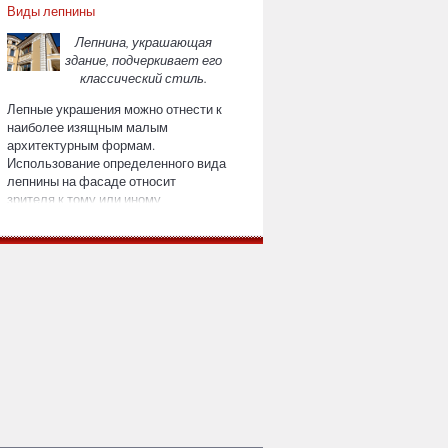
Виды лепнины
Лепнина, украшающая
здание, подчеркивает его
классический стиль.
Лепные украшения можно отнести к
наиболее изящным малым
архитектурным формам.
Использование определенного вида
лепнины на фасаде относит
зрителя к тому или иному
историческому периоду и
архитектурному направлению.
Современные лепные изделия
выполняют эстетические и
стилеобразующие функции, кроме
того, они изменяют визуальное
восприятие фасадов и интерьеров.
С их помощью можно
замаскировать коммуникации,
трубы, скрыть стыки в отделке на
поверхностях. Если в основе
дизайна лежит классика, то лучшим
ее воплощением станут лепные