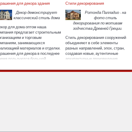
крашения для декора здания
Стили декорирования
Декор демонстрирует
Ротонда Палладио - на
классический стиль дома
фото стиль
декорирования по мотивам
екор для дома оптом наша
зодчества Древней Греции.
омпания предлагает строительным
рганизациям и торговым
Стиль декорирования сооружений
омпаниям, занимающихся
объединяют в себе элементы
еализацией материалов и отделки.
разных направлений, эпох, стран,
крашения для декора в последнее
создавая новые, аутентичные
ремя пользуются большой
архитектурные произведения.
опулярностью среди
Рассмотрим некоторые из стилей,
астройщиков и владельцев
популярные в Европе. Стиль Тюдор.
частков, которые планируют
Стиль декорирования, фото
остроить дом в историческом
которого можно увидеть ниже,
тиле. Также декоративные изделия
называется именем британской
нтересуют тех, кто хочет
правящей династии в 1500 гг. -
ерестроить дома, придав им
стиль Тюдор. Тюдоровские дома
сторический облик.
отличаются крутыми скатами
крыши, перекрестьями наружных
Реконструкция дома на
каркасных брусьев, высокими
Рождественке с
узкими окнами, массивными
спользованием полиуретанового
дымоходными трубами. Нередко
декора
верхний и нижний этажи