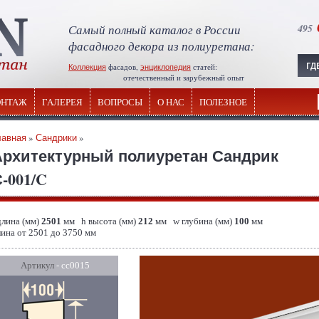
Самый полный каталог в России
495
фасадного декора из полиуретана:
Коллекция
фасадов,
энциклопедия
статей:
отечественный и зарубежный опыт
НТАЖ
ГАЛЕРЕЯ
ВОПРОСЫ
О НАС
ПОЛЕЗНОЕ
лавная
»
Сандрики
»
Архитектурный полиуретан Сандрик
-001/C
длина (мм)
2501
мм h высота (мм)
212
мм w глубина (мм)
100
мм
лина от 2501 до 3750 мм
Артикул
- сс0015