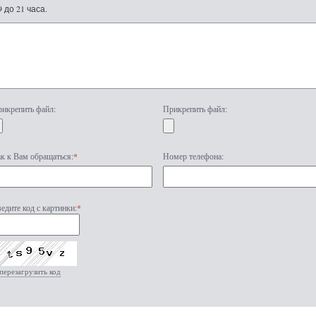
9 до 21 часа.
икрепить файл:
Прикрепить файл:
к к Вам обращаться:
*
Номер телефона:
едите код с картинки:
*
перезагрузить код