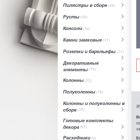
Пилястры в сборе
(49)
Русты
(50)
Консоли
(34)
Камни замковые
(37)
Розетки и барельефы
(33)
Декоративные
элементы
(79)
Колонны
(52)
Полуколонны
(78)
Колонны и полуколонны в
Н
сборе
(58)
В
Готовые комплекты
о
декора
(65)
з
Расходники
(4)
Е