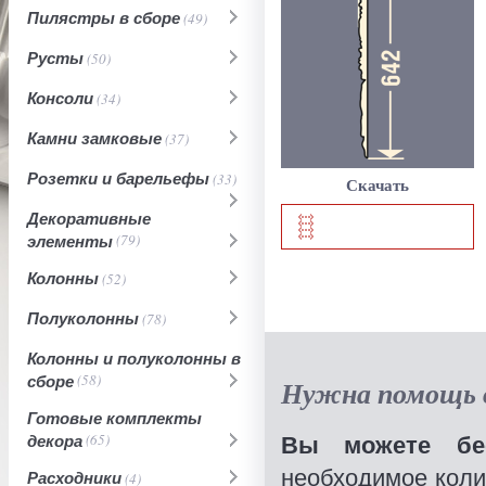
Пилястры в сборе
(49)
Русты
(50)
Консоли
(34)
Камни замковые
(37)
Розетки и барельефы
(33)
Скачать
Декоративные
элементы
(79)
Колонны
(52)
Полуколонны
(78)
Колонны и полуколонны в
сборе
(58)
Нужна помощь в
Готовые комплекты
Вы можете бес
декора
(65)
необходимое коли
Расходники
(4)