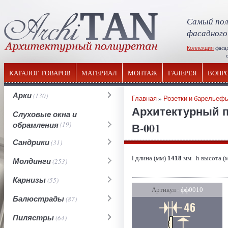
Самый пол
фасадного
Коллекция
фаса
отечествен
КАТАЛОГ ТОВАРОВ
МАТЕРИАЛ
МОНТАЖ
ГАЛЕРЕЯ
ВОПР
Арки
(130)
Главная
»
Розетки и барельеф
Архитектурный п
Слуховые окна и
обрамления
(19)
В-001
Сандрики
(31)
l длина (мм)
1418
мм h высота (
Молдинги
(253)
Карнизы
(55)
Артикул
- фф0010
Балюстрады
(87)
Пилястры
(64)