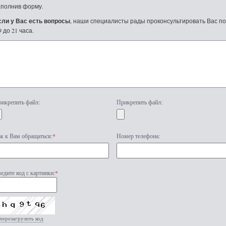
аполнив форму.
сли у Вас есть вопросы
, наши специалисты рады проконсультировать Вас по т
9 до 21 часа.
икрепить файл:
Прикрепить файл:
к к Вам обращаться:
*
Номер телефона:
едите код с картинки:
*
перезагрузить код