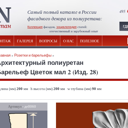
Самый полный каталог в России
495
фасадного декора из полиуретана:
Коллекция
фасадов,
энциклопедия
статей:
отечественный и зарубежный опыт
НТАЖ
ГАЛЕРЕЯ
ВОПРОСЫ
О НАС
ПОЛЕЗНОЕ
лавная
»
Розетки и барельефы
»
Архитектурный полиуретан
арельеф Цветок мал 2 (Изд. 28)
длина (мм)
200
мм h высота (мм)
200
мм w глубина (мм)
90
мм
Артикул
- де0060