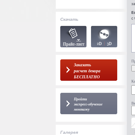
з
Е
с 
Скачать
Пр
Заказать
расчет декора
БЕСПЛАТНО
Ка
Пройти
Вв
экспресс-обучение
монтажу
Галерея