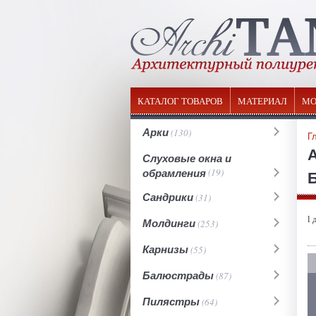
КАТАЛОГ ТОВАРОВ
МАТЕРИАЛ
МО
Арки
(130)
Г
Слуховые окна и
обрамления
(19)
Б
Сандрики
(31)
l 
Молдинги
(253)
Карнизы
(55)
Балюстрады
(87)
Пилястры
(64)