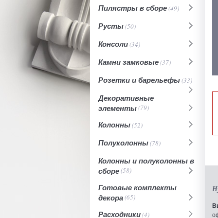
Пилястры в сборе
(49)
Русты
(50)
Консоли
(34)
Камни замковые
(37)
Розетки и барельефы
(33)
Декоративные
элементы
(79)
Колонны
(52)
Полуколонны
(78)
Колонны и полуколонны в
сборе
(58)
Готовые комплекты
Н
декора
(65)
В
Расходники
(4)
о