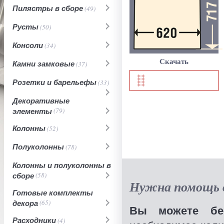
Пилястры в сборе
(49)
Русты
(50)
Консоли
(34)
Скачать
Камни замковые
(37)
Розетки и барельефы
(33)
Декоративные
элементы
(79)
Колонны
(52)
Полуколонны
(78)
Колонны и полуколонны в
сборе
(58)
Нужна помощь в
Готовые комплекты
декора
(65)
Вы можете бес
Расходники
(4)