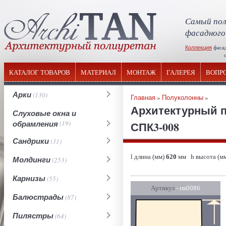
Самый пол
фасадного
Коллекция
фаса
отечествен
КАТАЛОГ ТОВАРОВ
МАТЕРИАЛ
МОНТАЖ
ГАЛЕРЕЯ
ВОПР
Арки
(130)
Главная
»
Полуколонны
»
Архитектурный п
Слуховые окна и
обрамления
(19)
СПК3-008
Сандрики
(31)
l длина (мм)
620
мм h высота (м
Молдинги
(253)
Карнизы
(55)
Артикул
- пк0086
Балюстрады
(87)
Пилястры
(64)