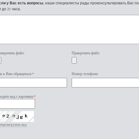
сли у Вас есть вопросы
, наши специалисты рады проконсультировать Вас по т
9 до 21 часа.
икрепить файл:
Прикрепить файл:
к к Вам обращаться:
*
Номер телефона:
едите код с картинки:
*
перезагрузить код