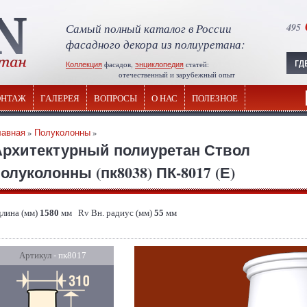
Самый полный каталог в России
495
фасадного декора из полиуретана:
Коллекция
фасадов,
энциклопедия
статей:
отечественный и зарубежный опыт
НТАЖ
ГАЛЕРЕЯ
ВОПРОСЫ
О НАС
ПОЛЕЗНОЕ
лавная
»
Полуколонны
»
Архитектурный полиуретан Ствол
олуколонны (пк8038) ПК-8017 (Е)
длина (мм)
1580
мм Rv Вн. радиус (мм)
55
мм
Артикул
- пк8017