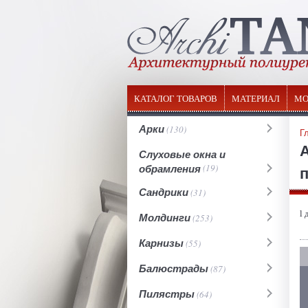
КАТАЛОГ ТОВАРОВ
МАТЕРИАЛ
МО
Арки
(130)
Г
Слуховые окна и
обрамления
(19)
п
Сандрики
(31)
l 
Молдинги
(253)
Карнизы
(55)
Балюстрады
(87)
Пилястры
(64)