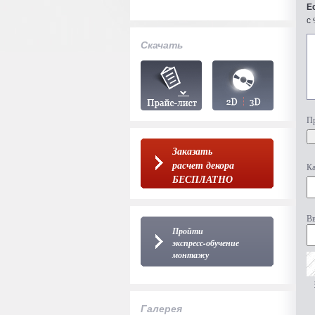
Е
с 
Скачать
Пр
Заказать
расчет декора
Ка
БЕСПЛАТНО
Вв
Пройти
экспресс-обучение
монтажу
Галерея