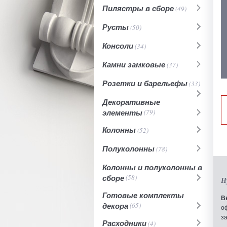
Пилястры в сборе
(49)
Русты
(50)
Консоли
(34)
Камни замковые
(37)
Розетки и барельефы
(33)
Декоративные
элементы
(79)
Колонны
(52)
Полуколонны
(78)
Колонны и полуколонны в
сборе
(58)
Н
Готовые комплекты
В
декора
(65)
о
з
Расходники
(4)