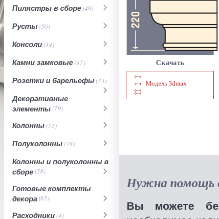
Пилястры в сборе
(49)
Русты
(50)
Консоли
(34)
Камни замковые
(37)
Скачать
Розетки и барельефы
(33)
Модель 3dmax
Декоративные
элементы
(79)
Колонны
(52)
Полуколонны
(78)
Колонны и полуколонны в
сборе
(58)
Нужна помощь в
Готовые комплекты
декора
(65)
Вы можете бес
Расходники
(4)