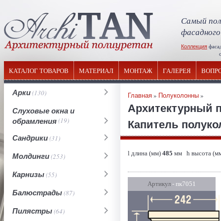
Самый пол
фасадного
Коллекция
фаса
отечествен
КАТАЛОГ ТОВАРОВ
МАТЕРИАЛ
МОНТАЖ
ГАЛЕРЕЯ
ВОПР
Арки
(130)
Главная
»
Полуколонны
»
Архитектурный 
Слуховые окна и
обрамления
(19)
Капитель полуко
Сандрики
(31)
l длина (мм)
485
мм h высота (м
Молдинги
(253)
Карнизы
(55)
Артикул
- пк7051
Балюстрады
(87)
Пилястры
(64)