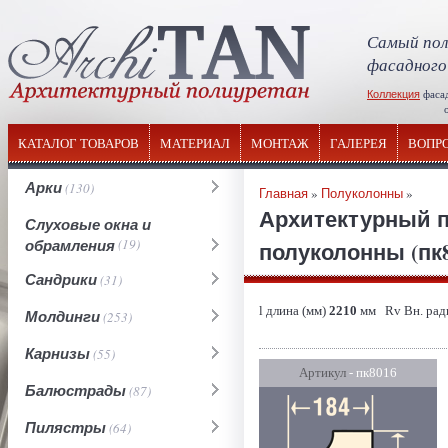
Самый пол
фасадного
Коллекция
фаса
отечествен
КАТАЛОГ ТОВАРОВ
МАТЕРИАЛ
МОНТАЖ
ГАЛЕРЕЯ
ВОПР
Арки
(130)
Главная
»
Полуколонны
»
Архитектурный п
Слуховые окна и
обрамления
(19)
полуколонны (пк80
Сандрики
(31)
l длина (мм)
2210
мм Rv Вн. рад
Молдинги
(253)
Карнизы
(55)
Артикул
- пк8016
Балюстрады
(87)
Пилястры
(64)