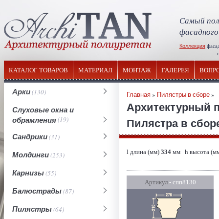
Самый пол
фасадного
Коллекция
фаса
отечествен
КАТАЛОГ ТОВАРОВ
МАТЕРИАЛ
МОНТАЖ
ГАЛЕРЕЯ
ВОПР
Арки
(130)
Главная
»
Пилястры в сборе
»
Архитектурный 
Слуховые окна и
обрамления
(19)
Пилястра в сборе
Сандрики
(31)
l длина (мм)
334
мм h высота (м
Молдинги
(253)
Карнизы
(55)
Артикул
- спп8130
Балюстрады
(87)
Пилястры
(64)