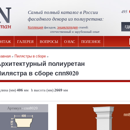
Самый полный каталог в России
495
фасадного декора из полиуретана:
Коллекция
фасадов,
энциклопедия
статей:
отечественный и зарубежный опыт
НТАЖ
ГАЛЕРЕЯ
ВОПРОСЫ
О НАС
ПОЛЕЗНОЕ
лавная
»
Пилястры в сборе
»
Архитектурный полиуретан
илястра в сборе спп8020
длина (мм)
406
мм h высота (мм)
2669
мм
Артикул
- спп8020