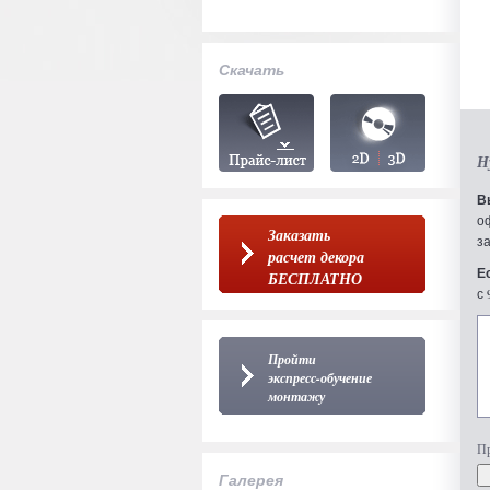
Скачать
Н
В
о
Заказать
з
расчет декора
Е
БЕСПЛАТНО
с 
Пройти
экспресс-обучение
монтажу
Пр
Галерея