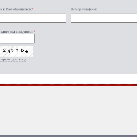
к к Вам обращаться:
*
Номер телефона:
едите код с картинки:
*
перезагрузить код