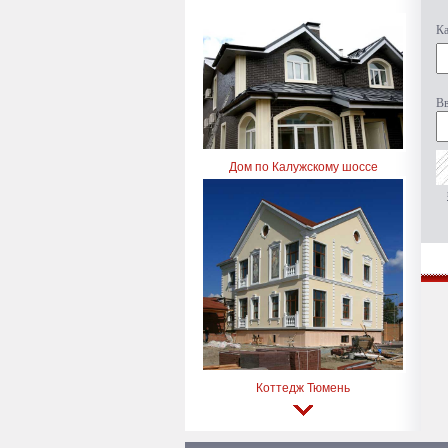
Ка
Вв
Дом по Калужскому шоссе
Коттедж Тюмень