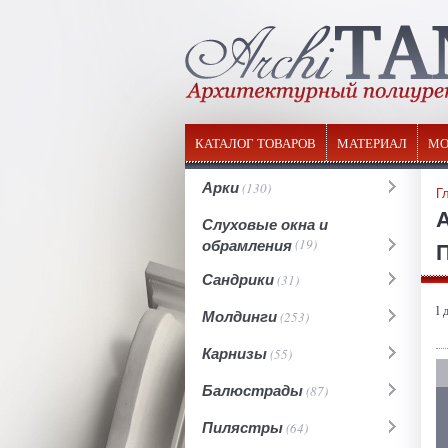
КАТАЛОГ ТОВАРОВ
МАТЕРИАЛ
МО
Арки
(130)
Г
Слуховые окна и
обрамления
(19)
П
Сандрики
(31)
l 
Молдинги
(253)
Карнизы
(55)
Балюстрады
(87)
Пилястры
(64)