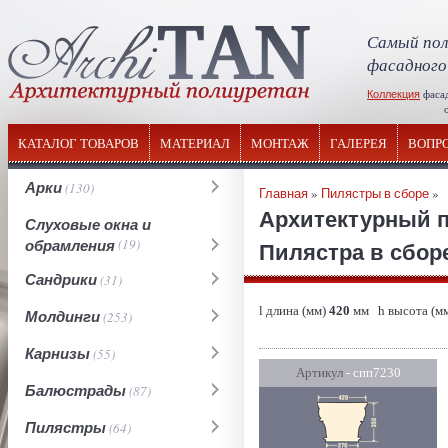
Самый пол
фасадного
Коллекция
фаса
отечествен
КАТАЛОГ ТОВАРОВ
МАТЕРИАЛ
МОНТАЖ
ГАЛЕРЕЯ
ВОПР
Арки
(130)
Главная
»
Пилястры в сборе
»
Архитектурный 
Слуховые окна и
обрамления
(19)
Пилястра в сборе
Сандрики
(31)
l длина (мм)
420
мм h высота (м
Молдинги
(253)
Карнизы
(55)
Артикул
- спп7230
Балюстрады
(87)
Пилястры
(64)