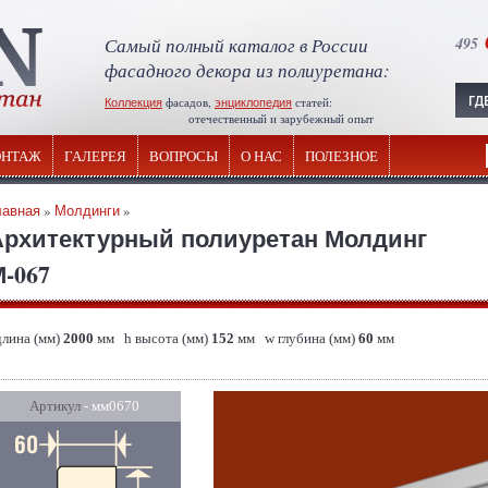
Самый полный каталог в России
495
фасадного декора из полиуретана:
Коллекция
фасадов,
энциклопедия
статей:
отечественный и зарубежный опыт
НТАЖ
ГАЛЕРЕЯ
ВОПРОСЫ
О НАС
ПОЛЕЗНОЕ
лавная
»
Молдинги
»
Архитектурный полиуретан Молдинг
-067
длина (мм)
2000
мм h высота (мм)
152
мм w глубина (мм)
60
мм
Артикул
- мм0670