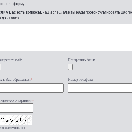
аполнив форму.
сли у Вас есть вопросы
, наши специалисты рады проконсультировать Вас по т
9 до 21 часа.
икрепить файл:
Прикрепить файл:
к к Вам обращаться:
*
Номер телефона:
едите код с картинки:
*
перезагрузить код