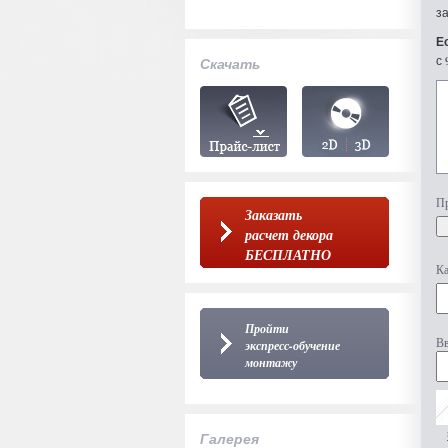
з
Е
с 
Скачать
Пр
Заказать
расчет декора
БЕСПЛАТНО
Ка
Пройти
Вв
экспресс-обучение
монтажу
Галерея