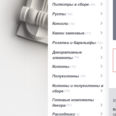
Пилястры в сборе
(49)
Русты
(50)
Консоли
(34)
Камни замковые
(37)
Розетки и барельефы
(33)
Декоративные
элементы
(79)
Колонны
(52)
Полуколонны
(78)
Колонны и полуколонны в
сборе
(58)
Готовые комплекты
Н
декора
(65)
В
Расходники
(4)
о