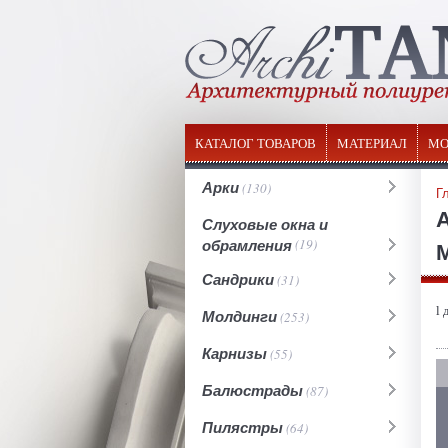
КАТАЛОГ ТОВАРОВ
МАТЕРИАЛ
МО
Арки
(130)
Г
Слуховые окна и
обрамления
(19)
М
Сандрики
(31)
l 
Молдинги
(253)
Карнизы
(55)
Балюстрады
(87)
Пилястры
(64)