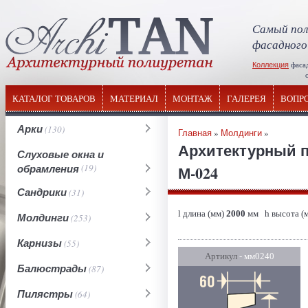
Самый пол
фасадного
Коллекция
фаса
отечествен
КАТАЛОГ ТОВАРОВ
МАТЕРИАЛ
МОНТАЖ
ГАЛЕРЕЯ
ВОПР
Арки
(130)
Главная
»
Молдинги
»
Архитектурный 
Слуховые окна и
обрамления
(19)
М-024
Сандрики
(31)
l длина (мм)
2000
мм h высота (
Молдинги
(253)
Карнизы
(55)
Артикул
- мм0240
Балюстрады
(87)
Пилястры
(64)