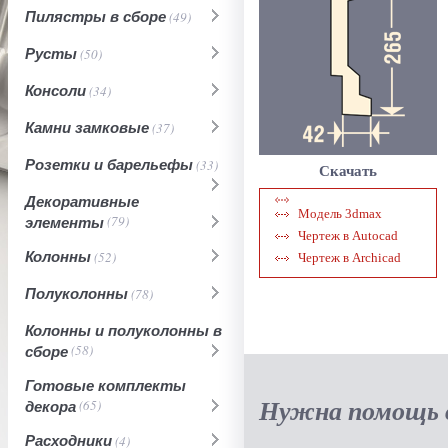
Пилястры в сборе
(49)
Русты
(50)
Консоли
(34)
Камни замковые
(37)
Розетки и барельефы
(33)
Скачать
Декоративные
Модель 3dmax
элементы
(79)
Чертеж в Autocad
Колонны
(52)
Чертеж в Archicad
Полуколонны
(78)
Колонны и полуколонны в
сборе
(58)
Готовые комплекты
Нужна помощь в
декора
(65)
Расходники
(4)